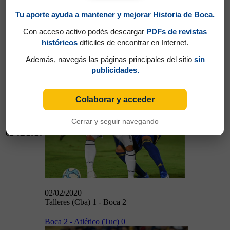
Tu aporte ayuda a mantener y mejorar Historia de Boca.
26/01/2020
Con acceso activo podés descargar
PDFs de revistas
Boca 0 - Independiente 0
históricos
difíciles de encontrar en Internet.
Talleres (Cba) 1 - Boca 2
Además, navegás las páginas principales del sitio
sin
publicidades.
Colaborar y acceder
Cerrar y seguir navegando
02/02/2020
02/02/2020
Talleres (Cba) 1 - Boca 2
Boca 2 - Atlético (Tuc) 0