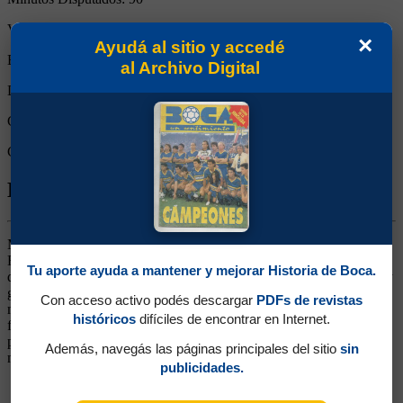
Victorias:
1
×
Ayudá al sitio y accedé
Empates:
0
al Archivo Digital
Derrotas:
0
Goles de Boca:
4
Goles rivales:
2
Biografía de Ivar Gerardo Stafuza
Marcador de Punta Derecho. Ganó 3 títulos (Supercopa 1989,
Recopa 1990 y Master 1992). Surgido de las Inferiores. Jugaba por
Tu aporte ayuda a mantener y mejorar Historia de Boca.
derecha, de volante, pero más que nada como lateral. De dinámica y
garra, arrancó su carrera en Primera de la mano de Faraone. Su
Con acceso activo podés descargar
PDFs de revistas
mejor momento fue durante la Supercopa 1989, sobre todo en la
históricos
difíciles de encontrar en Internet.
final, marcándolo muy bien a Alfaro Moreno. Siempre estuvo
preparado para jugar, si no era titular, era un reemplazo que
Además, navegás las páginas principales del sitio
sin
mantenía regularidad. En 1992 siguió su carrera en Banfield.
publicidades.