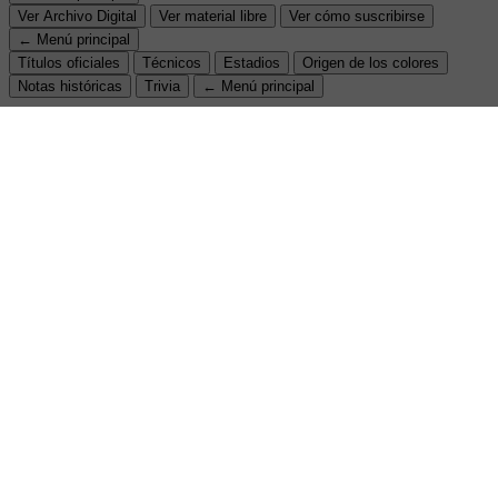
Ver Archivo Digital
Ver material libre
Ver cómo suscribirse
← Menú principal
Títulos oficiales
Técnicos
Estadios
Origen de los colores
Notas históricas
Trivia
← Menú principal