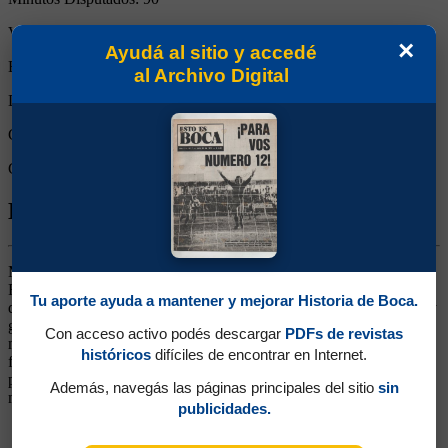
Victorias:
0
×
Ayudá al sitio y accedé
Empates:
1
al Archivo Digital
Derrotas:
0
Goles de Boca:
0
Goles rivales:
0
Biografía de Ivar Gerardo Stafuza
Marcador de Punta Derecho. Ganó 3 títulos (Supercopa 1989,
Recopa 1990 y Master 1992). Surgido de las Inferiores. Jugaba por
Tu aporte ayuda a mantener y mejorar Historia de Boca.
derecha, de volante, pero más que nada como lateral. De dinámica y
garra, arrancó su carrera en Primera de la mano de Faraone. Su
Con acceso activo podés descargar
PDFs de revistas
mejor momento fue durante la Supercopa 1989, sobre todo en la
históricos
difíciles de encontrar en Internet.
final, marcándolo muy bien a Alfaro Moreno. Siempre estuvo
preparado para jugar, si no era titular, era un reemplazo que
Además, navegás las páginas principales del sitio
sin
mantenía regularidad. En 1992 siguió su carrera en Banfield.
publicidades.