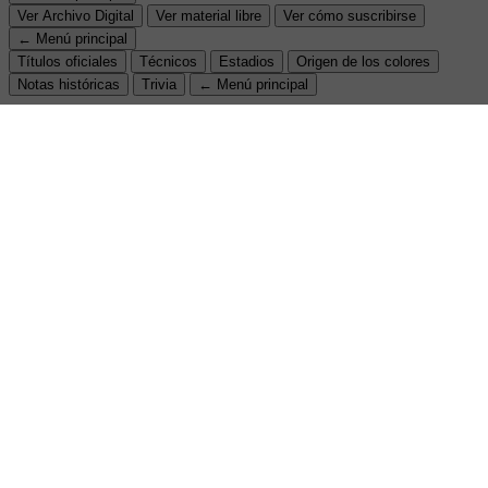
Ver Archivo Digital
Ver material libre
Ver cómo suscribirse
← Menú principal
Títulos oficiales
Técnicos
Estadios
Origen de los colores
Notas históricas
Trivia
← Menú principal