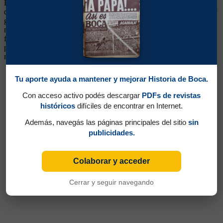
Recopa 1990 y Master 1992). Surgido de las Inferiores. Jugaba por
derecha, de volante, pero más que nada como lateral. De dinámica y
garra, arrancó su carrera en Primera de la mano de Faraone. Su
mejor momento fue durante la Supercopa 1989, sobre todo en la
final, marcándolo muy bien a Alfaro Moreno. Siempre estuvo
preparado para jugar, si no era titular, era un reemplazo que
mantenía regularidad. En 1992 siguió su carrera en Banfield.
Tu aporte ayuda a mantener y mejorar Historia de Boca.
Con acceso activo podés descargar
PDFs de revistas
históricos
difíciles de encontrar en Internet.
Además, navegás las páginas principales del sitio
sin
publicidades.
Colaborar y acceder
Cerrar y seguir navegando