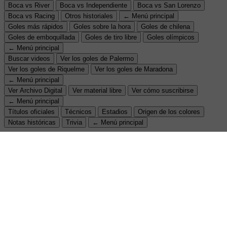
Boca vs River
Boca vs Independiente
Boca vs San Lorenzo
Boca vs Racing
Otros historiales
← Menú principal
Goles más rápidos
Goles sobre la hora
Goles de chilena
Goles de emboquillada
Goles de tiro libre
Goles olímpicos
← Menú principal
Buscar videos
Ver los goles de Palermo
Ver los goles de Riquelme
Ver los goles de Maradona
← Menú principal
Ver Archivo Digital
Ver material libre
Ver cómo suscribirse
← Menú principal
Títulos oficiales
Técnicos
Estadios
Origen de los colores
Notas históricas
Trivia
← Menú principal