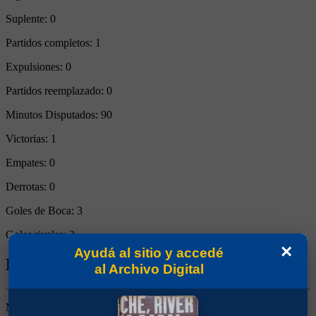
Suplente:
0
Partidos completos:
1
Expulsiones:
0
Partidos reemplazado:
0
Minutos Disputados:
90
Victorias:
1
Empates:
0
Derrotas:
0
Goles de Boca:
3
Goles rivales:
2
×
Ayudá al sitio y accedé
Biografía de Ivar Gerardo Stafuza
al Archivo Digital
Marcador de Punta Derecho. Ganó 3 títulos (Supercopa 1989,