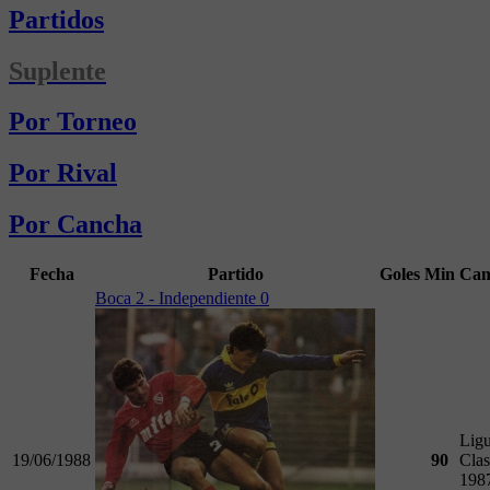
Partidos
Suplente
Por Torneo
Por Rival
Por Cancha
Fecha
Partido
Goles
Min
Cam
Boca 2 - Independiente 0
Ligu
19/06/1988
90
Clas
198