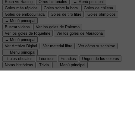
Boca vs Racing
Otros historiales
← Menú principal
Goles más rápidos
Goles sobre la hora
Goles de chilena
Goles de emboquillada
Goles de tiro libre
Goles olímpicos
← Menú principal
Buscar videos
Ver los goles de Palermo
Ver los goles de Riquelme
Ver los goles de Maradona
← Menú principal
Ver Archivo Digital
Ver material libre
Ver cómo suscribirse
← Menú principal
Títulos oficiales
Técnicos
Estadios
Origen de los colores
Notas históricas
Trivia
← Menú principal