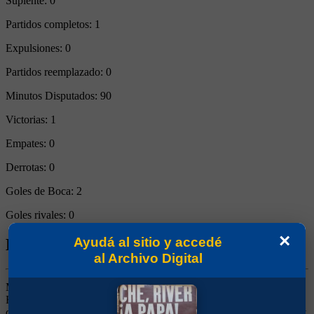
Suplente:
0
Partidos completos:
1
Expulsiones:
0
Partidos reemplazado:
0
Minutos Disputados:
90
Victorias:
1
Empates:
0
Derrotas:
0
Goles de Boca:
2
Goles rivales:
0
×
Ayudá al sitio y accedé
Biografía de Ivar Gerardo Stafuza
al Archivo Digital
Marcador de Punta Derecho. Ganó 3 títulos (Supercopa 1989,
Recopa 1990 y Master 1992). Surgido de las Inferiores. Jugaba por
derecha, de volante, pero más que nada como lateral. De dinámica y