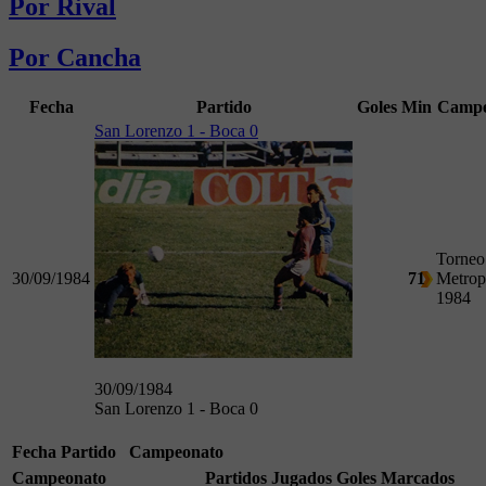
Por Rival
Por Cancha
Fecha
Partido
Goles
Min
Campe
San Lorenzo 1 - Boca 0
Torneo
30/09/1984
71
Metrop
1984
30/09/1984
San Lorenzo 1 - Boca 0
Fecha
Partido
Campeonato
Campeonato
Partidos Jugados
Goles Marcados