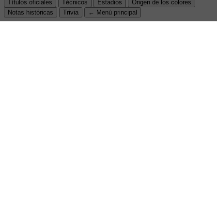
Títulos oficiales
Técnicos
Estadios
Origen de los colores
Notas históricas
Trivia
← Menú principal