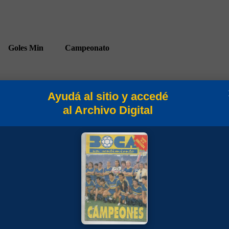
Goles
Min
Campeonato
Ayudá al sitio y accedé
al Archivo Digital
28
Copa Sudamericana 2024