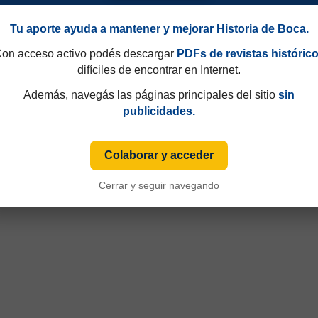
Tu aporte ayuda a mantener y mejorar Historia de Boca.
on acceso activo podés descargar
PDFs de revistas históric
difíciles de encontrar en Internet.
Además, navegás las páginas principales del sitio
sin
publicidades.
49 y que hasta 1997 eran consecutivos, no fijos. Esa información aparecía sólo de
iza numeración fija desde sus primeras ediciones y, cuando ese dato está disponible
Colaborar y acceder
Cerrar y seguir navegando