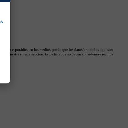
os
 manera esporádica en los medios, por lo que los datos brindados aquí son
, se muestra en esta sección. Estos listados no deben considerarse récords