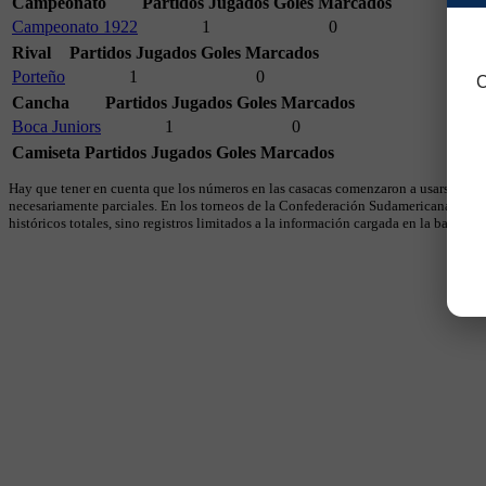
Campeonato
Partidos Jugados
Goles Marcados
Campeonato 1922
1
0
Rival
Partidos Jugados
Goles Marcados
Porteño
1
0
C
Cancha
Partidos Jugados
Goles Marcados
Boca Juniors
1
0
Camiseta
Partidos Jugados
Goles Marcados
Hay que tener en cuenta que los números en las casacas comenzaron a usarse en 19
necesariamente parciales. En los torneos de la Confederación Sudamericana se util
históricos totales, sino registros limitados a la información cargada en la base.