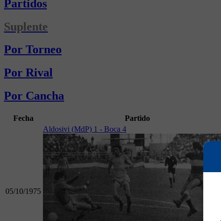
Partidos
Suplente
Por Torneo
Por Rival
Por Cancha
Fecha
Partido
Aldosivi (MdP) 1 - Boca 4
05/10/1975