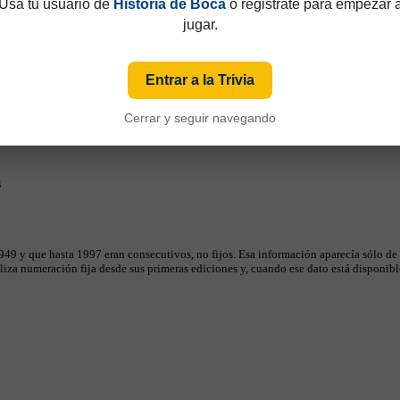
Usá tu usuario de
Historia de Boca
o registrate para empezar 
jugar.
Entrar a la Trivia
Cerrar y seguir navegando
s
49 y que hasta 1997 eran consecutivos, no fijos. Esa información aparecía sólo de
iza numeración fija desde sus primeras ediciones y, cuando ese dato está disponible