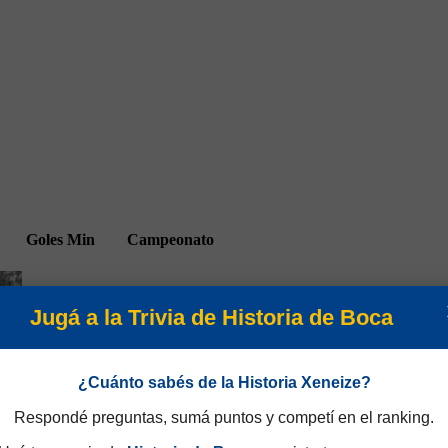
Goles
Min
Campeonato
Jugá a la Trivia de Historia de Boca
¿Cuánto sabés de la Historia Xeneize?
(1)
18
Torneo Nacional 1975
Respondé preguntas, sumá puntos y competí en el ranking.