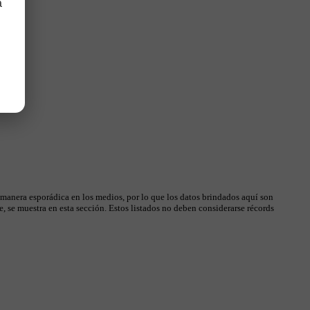
a
 manera esporádica en los medios, por lo que los datos brindados aquí son
, se muestra en esta sección. Estos listados no deben considerarse récords