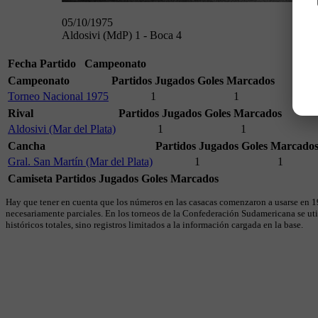
05/10/1975
Aldosivi (MdP) 1 - Boca 4
Fecha
Partido
Campeonato
Campeonato
Partidos Jugados
Goles Marcados
Torneo Nacional 1975
1
1
Rival
Partidos Jugados
Goles Marcados
Aldosivi (Mar del Plata)
1
1
Cancha
Partidos Jugados
Goles Marcado
Gral. San Martín (Mar del Plata)
1
1
Camiseta
Partidos Jugados
Goles Marcados
Hay que tener en cuenta que los números en las casacas comenzaron a usarse en 19
necesariamente parciales. En los torneos de la Confederación Sudamericana se util
históricos totales, sino registros limitados a la información cargada en la base.