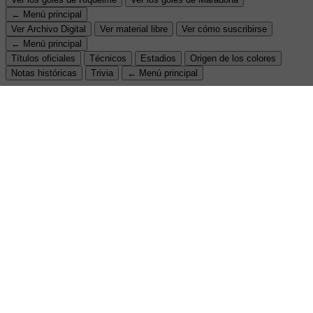
← Menú principal
Ver Archivo Digital
Ver material libre
Ver cómo suscribirse
← Menú principal
Títulos oficiales
Técnicos
Estadios
Origen de los colores
Notas históricas
Trivia
← Menú principal