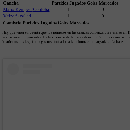
Cancha
Partidos Jugados
Goles Marcados
Mario Kempes (Córdoba)
1
0
Vélez Sársfield
1
0
Camiseta
Partidos Jugados
Goles Marcados
Hay que tener en cuenta que los números en las casacas comenzaron a usarse en 19
necesariamente parciales. En los torneos de la Confederación Sudamericana se util
históricos totales, sino registros limitados a la información cargada en la base.