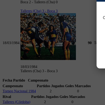
Boca 2 - Talleres (Cba) 0
Talleres (Cba) 3 - Boca 3
C
18/03/1984
90
Torneo
18/03/1984
Talleres (Cba) 3 - Boca 3
Fecha
Partido
Campeonato
Campeonato
Partidos Jugados
Goles Marcados
Torneo Nacional 1984
2
0
Rival
Partidos Jugados
Goles Marcados
Talleres (Córdoba)
2
0