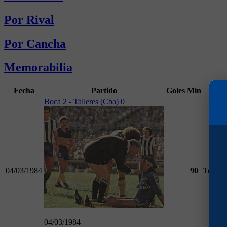
Por Rival
Por Cancha
Memorabilia
Fecha
Partido
Goles
Min
Ca
Boca 2 - Talleres (Cba) 0
04/03/1984
90
Torneo
04/03/1984