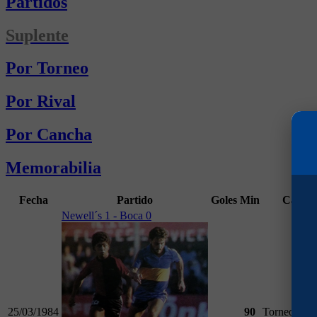
Partidos
Suplente
Por Torneo
Por Rival
Por Cancha
Memorabilia
Fecha
Partido
Goles
Min
Campe
Newell´s 1 - Boca 0
25/03/1984
90
Torneo Nac