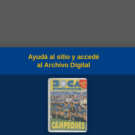
Ayudá al sitio y accedé
al Archivo Digital
onato
ional 1984