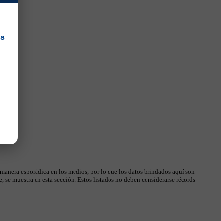
os
 manera esporádica en los medios, por lo que los datos brindados aquí son
, se muestra en esta sección. Estos listados no deben considerarse récords