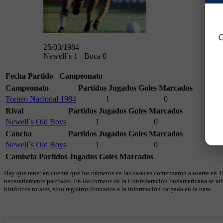
C
25/03/1984
Newell´s 1 - Boca 0
Fecha
Partido
Campeonato
Campeonato
Partidos Jugados
Goles Marcados
Torneo Nacional 1984
1
0
Rival
Partidos Jugados
Goles Marcados
Newell´s Old Boys
1
0
Cancha
Partidos Jugados
Goles Marcados
Newell´s Old Boys
1
0
Camiseta
Partidos Jugados
Goles Marcados
Hay que tener en cuenta que los números en las casacas comenzaron a usarse en 19
necesariamente parciales. En los torneos de la Confederación Sudamericana se util
históricos totales, sino registros limitados a la información cargada en la base.