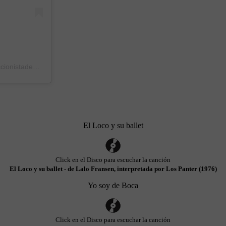
Una publicación compartida de Pablo coleccionistadeboca (@coleccionistadeboca)
el
16 Abr, 2020 a las 10:03 PDT
El Loco y su ballet
Click en el Disco para escuchar la canción
El Loco y su ballet - de Lalo Fransen, interpretada por Los Panter (1976)
Yo soy de Boca
Click en el Disco para escuchar la canción