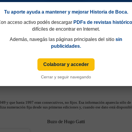
Tu aporte ayuda a mantener y mejorar Historia de Boca.
on acceso activo podés descargar
PDFs de revistas históric
difíciles de encontrar en Internet.
Además, navegás las páginas principales del sitio
sin
publicidades.
Colaborar y acceder
Cerrar y seguir navegando
49 y que hasta 1997 eran consecutivos, no fijos. Esa información aparecía sólo de
iza numeración fija desde sus primeras ediciones y, cuando ese dato está disponible
Buzo de Hugo Gatti