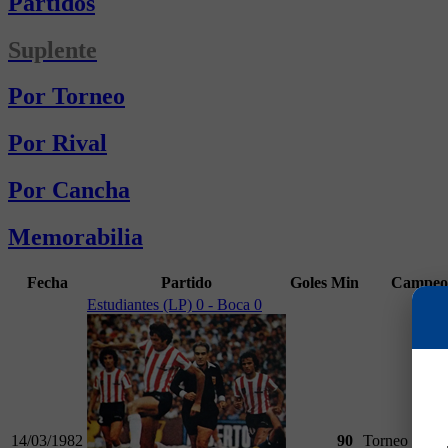
Partidos
Suplente
Por Torneo
Por Rival
Por Cancha
Memorabilia
Fecha
Partido
Goles
Min
Campeo
Estudiantes (LP) 0 - Boca 0
14/03/1982
90
Torneo Naci