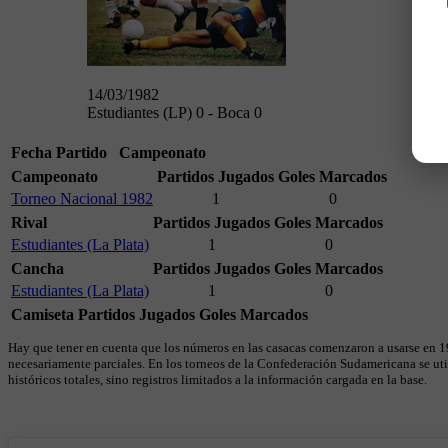
14/03/1982
Estudiantes (LP) 0 - Boca 0
Fecha
Partido
Campeonato
Campeonato
Partidos Jugados
Goles Marcados
Torneo Nacional 1982
1
0
Rival
Partidos Jugados
Goles Marcados
Estudiantes (La Plata)
1
0
Cancha
Partidos Jugados
Goles Marcados
Estudiantes (La Plata)
1
0
Camiseta
Partidos Jugados
Goles Marcados
Hay que tener en cuenta que los números en las casacas comenzaron a usarse en 19
necesariamente parciales. En los torneos de la Confederación Sudamericana se util
históricos totales, sino registros limitados a la información cargada en la base.