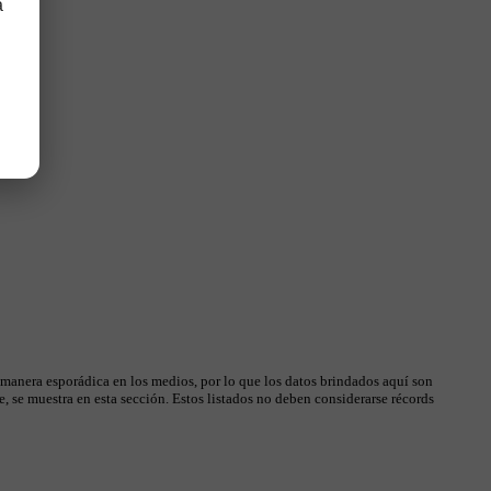
a
 manera esporádica en los medios, por lo que los datos brindados aquí son
, se muestra en esta sección. Estos listados no deben considerarse récords