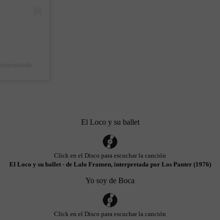
Una publicación compartida de Pablo coleccionistadeboca (@coleccionistadeboca)
el
16 Abr, 2020 a las 10:03 PDT
El Loco y su ballet
Click en el Disco para escuchar la canción
El Loco y su ballet - de Lalo Fransen, interpretada por Los Panter (1976)
Yo soy de Boca
Click en el Disco para escuchar la canción