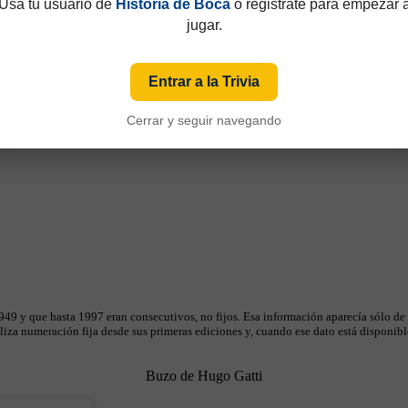
Usá tu usuario de
Historia de Boca
o registrate para empezar 
jugar.
Entrar a la Trivia
Cerrar y seguir navegando
49 y que hasta 1997 eran consecutivos, no fijos. Esa información aparecía sólo de
iza numeración fija desde sus primeras ediciones y, cuando ese dato está disponible
Buzo de Hugo Gatti