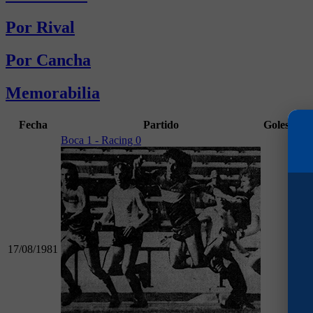
Por Rival
Por Cancha
Memorabilia
Fecha
Partido
Goles
Min
Boca 1 - Racing 0
17/08/1981
21