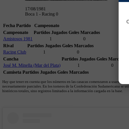
17/08/1981
Boca 1 - Racing 0
C
Fecha
Partido
Campeonato
Campeonato
Partidos Jugados
Goles Marcados
Amistosos 1981
1
0
Rival
Partidos Jugados
Goles Marcados
Racing Club
1
0
Cancha
Partidos Jugados
Goles Marcados
José M. Minella (Mar del Plata)
1
0
Camiseta
Partidos Jugados
Goles Marcados
Hay que tener en cuenta que los números en las casacas comenzaron a usarse en 19
necesariamente parciales. En los torneos de la Confederación Sudamericana se util
históricos totales, sino registros limitados a la información cargada en la base.