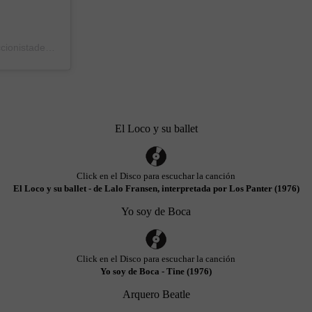
Una publicación compartida de Pablo coleccionistadeboca (@coleccionistadeboca)
el
16 Abr, 2020 a las 10:03 PDT
El Loco y su ballet
Click en el Disco para escuchar la canción
El Loco y su ballet - de Lalo Fransen, interpretada por Los Panter (1976)
Yo soy de Boca
Click en el Disco para escuchar la canción
Yo soy de Boca - Tine (1976)
Arquero Beatle