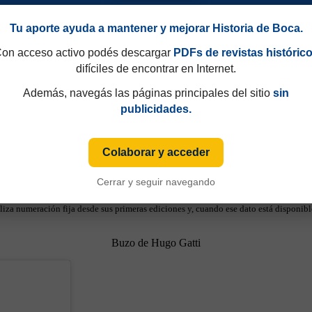
Tu aporte ayuda a mantener y mejorar Historia de Boca.
on acceso activo podés descargar
PDFs de revistas históric
difíciles de encontrar en Internet.
Además, navegás las páginas principales del sitio
sin
publicidades.
Colaborar y acceder
Cerrar y seguir navegando
49 y que hasta 1997 eran consecutivos, no fijos. Esa información aparecía sólo de
iza numeración fija desde sus primeras ediciones y, cuando ese dato está disponible
Buzo de Hugo Gatti