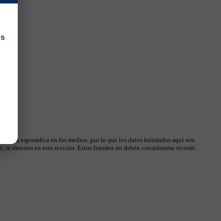
os
 manera esporádica en los medios, por lo que los datos brindados aquí son
, se muestra en esta sección. Estos listados no deben considerarse récords