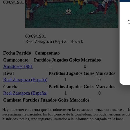
03/09/1981
C
03/09/1981
Real Zaragoza (Esp) 2 - Boca 0
Fecha
Partido
Campeonato
Campeonato
Partidos Jugados
Goles Marcados
Amistosos 1981
1
0
Rival
Partidos Jugados
Goles Marcados
Real Zaragoza (España)
1
0
Cancha
Partidos Jugados
Goles Marcados
Real Zaragoza (España)
1
0
Camiseta
Partidos Jugados
Goles Marcados
Hay que tener en cuenta que los números en las casacas comenzaron a usarse en 19
necesariamente parciales. En los torneos de la Confederación Sudamericana se util
históricos totales, sino registros limitados a la información cargada en la base.