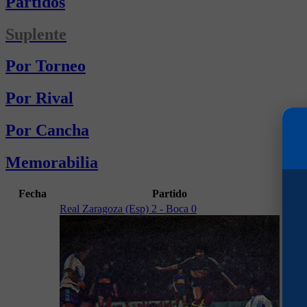
Partidos
Suplente
Por Torneo
Por Rival
Por Cancha
Memorabilia
Fecha
Partido
Gole
Real Zaragoza (Esp) 2 - Boca 0