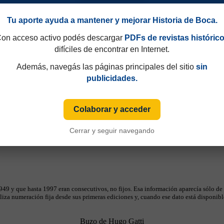
90
Amistosos 1981
Tu aporte ayuda a mantener y mejorar Historia de Boca.
on acceso activo podés descargar
PDFs de revistas históric
difíciles de encontrar en Internet.
Además, navegás las páginas principales del sitio
sin
publicidades.
Colaborar y acceder
Cerrar y seguir navegando
49 y que hasta 1997 eran consecutivos, no fijos. Esa información aparecía sólo de
iza numeración fija desde sus primeras ediciones y, cuando ese dato está disponible
Buzo de Hugo Gatti