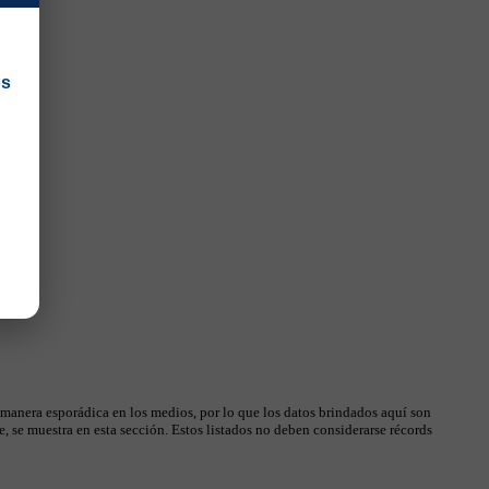
os
 manera esporádica en los medios, por lo que los datos brindados aquí son
, se muestra en esta sección. Estos listados no deben considerarse récords