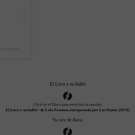
Una publicación compartida de Pablo coleccionistadeboca (@coleccionistadeboca)
el
16 Abr, 2020 a las 10:03 PDT
El Loco y su ballet
Click en el Disco para escuchar la canción
El Loco y su ballet - de Lalo Fransen, interpretada por Los Panter (1976)
Yo soy de Boca