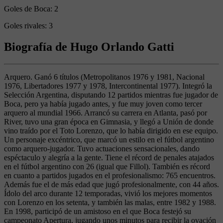
Goles de Boca:
2
Goles rivales:
3
Biografía de Hugo Orlando Gatti
Arquero. Ganó 6 títulos (Metropolitanos 1976 y 1981, Nacional
1976, Libertadores 1977 y 1978, Intercontinental 1977). Integró la
Selección Argentina, disputando 12 partidos mientras fue jugador de
Boca, pero ya había jugado antes, y fue muy joven como tercer
arquero al mundial 1966. Arrancó su carrera en Atlanta, pasó por
River, tuvo una gran época en Gimnasia, y llegó a Unión de donde
vino traído por el Toto Lorenzo, que lo había dirigido en ese equipo.
Un personaje excéntrico, que marcó un estilo en el fútbol argentino
como arquero-jugador. Tuvo actuaciones sensacionales, dando
espéctaculo y alegría a la gente. Tiene el récord de penales atajados
en el fútbol argentino con 26 (igual que Fillol). También es récord
en cuanto a partidos jugados en el profesionalismo: 765 encuentros.
Además fue el de más edad que jugó profesionalmente, con 44 años.
Ídolo del arco durante 12 temporadas, vivió los mejores momentos
con Lorenzo en los setenta, y también las malas, entre 1982 y 1988.
En 1998, participó de un amistoso en el que Boca festejó su
campeonato Apertura, jugando unos minutos para recibir la ovación