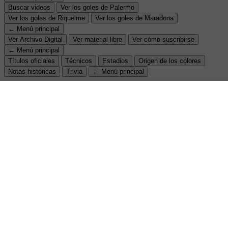
Buscar videos
Ver los goles de Palermo
Ver los goles de Riquelme
Ver los goles de Maradona
← Menú principal
Ver Archivo Digital
Ver material libre
Ver cómo suscribirse
← Menú principal
Títulos oficiales
Técnicos
Estadios
Origen de los colores
Notas históricas
Trivia
← Menú principal