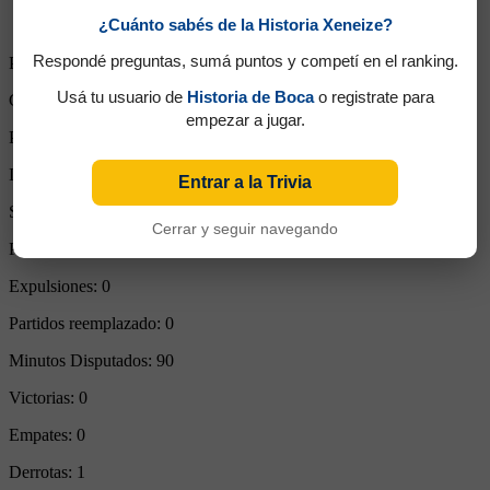
¿Cuánto sabés de la Historia Xeneize?
Respondé preguntas, sumá puntos y competí en el ranking.
Partidos Jugados:
1
Usá tu usuario de
Historia de Boca
o registrate para
Goles Convertidos:
0 (0.00)
empezar a jugar.
Partidos de titular:
1
Ingresos desde el banco:
0
Entrar a la Trivia
Suplente:
0
Cerrar y seguir navegando
Partidos completos:
1
Expulsiones:
0
Partidos reemplazado:
0
Minutos Disputados:
90
Victorias:
0
Empates:
0
Derrotas:
1