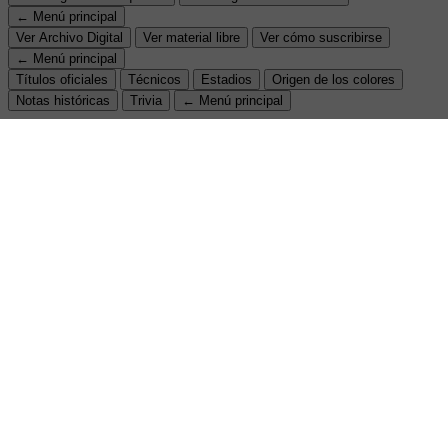
← Menú principal
Ver Archivo Digital
Ver material libre
Ver cómo suscribirse
← Menú principal
Títulos oficiales
Técnicos
Estadios
Origen de los colores
Notas históricas
Trivia
← Menú principal