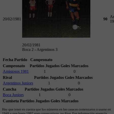
Am
20/02/1981
90
19
20/02/1981
Boca 2 - Argentinos 3
Fecha
Partido
Campeonato
Campeonato
Partidos Jugados
Goles Marcados
Amistosos 1981
1
0
Rival
Partidos Jugados
Goles Marcados
Argentinos Juniors
1
0
Cancha
Partidos Jugados
Goles Marcados
Boca Juniors
1
0
Camiseta
Partidos Jugados
Goles Marcados
Hay que tener en cuenta que los números en las casacas comenzaron a usarse en
1949 y que hasta 1997 eran consecutivos, no fijos. Esa información aparecía