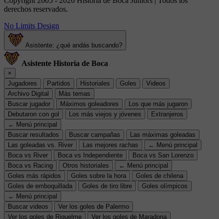
Copyright 2005 - 2026 Historia de Boca Juniors | Todos los
derechos reservados.
No Limits Design
Asistente: ¿qué andás buscando?
Asistente Historia de Boca
×
Jugadores
Partidos
Historiales
Goles
Videos
Archivo Digital
Más temas
Buscar jugador
Máximos goleadores
Los que más jugaron
Debutaron con gol
Los más viejos y jóvenes
Extranjeros
← Menú principal
Buscar resultados
Buscar campañas
Las máximas goleadas
Las goleadas vs. River
Las mejores rachas
← Menú principal
Boca vs River
Boca vs Independiente
Boca vs San Lorenzo
Boca vs Racing
Otros historiales
← Menú principal
Goles más rápidos
Goles sobre la hora
Goles de chilena
Goles de emboquillada
Goles de tiro libre
Goles olímpicos
← Menú principal
Buscar videos
Ver los goles de Palermo
Ver los goles de Riquelme
Ver los goles de Maradona