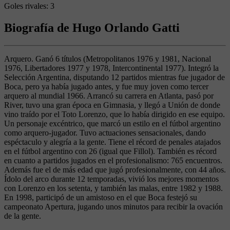
Goles rivales:
3
Biografía de Hugo Orlando Gatti
Arquero. Ganó 6 títulos (Metropolitanos 1976 y 1981, Nacional
1976, Libertadores 1977 y 1978, Intercontinental 1977). Integró la
Selección Argentina, disputando 12 partidos mientras fue jugador de
Boca, pero ya había jugado antes, y fue muy joven como tercer
arquero al mundial 1966. Arrancó su carrera en Atlanta, pasó por
River, tuvo una gran época en Gimnasia, y llegó a Unión de donde
vino traído por el Toto Lorenzo, que lo había dirigido en ese equipo.
Un personaje excéntrico, que marcó un estilo en el fútbol argentino
como arquero-jugador. Tuvo actuaciones sensacionales, dando
espéctaculo y alegría a la gente. Tiene el récord de penales atajados
en el fútbol argentino con 26 (igual que Fillol). También es récord
en cuanto a partidos jugados en el profesionalismo: 765 encuentros.
Además fue el de más edad que jugó profesionalmente, con 44 años.
Ídolo del arco durante 12 temporadas, vivió los mejores momentos
con Lorenzo en los setenta, y también las malas, entre 1982 y 1988.
En 1998, participó de un amistoso en el que Boca festejó su
campeonato Apertura, jugando unos minutos para recibir la ovación
de la gente.