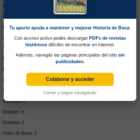
Partidos Jugados:
1
Goles Convertidos:
0 (0.00)
Partidos de titular:
1
Tu aporte ayuda a mantener y mejorar Historia de Boca.
Ingresos desde el banco:
0
Con acceso activo podés descargar
PDFs de revistas
históricos
difíciles de encontrar en Internet.
Suplente:
0
Además, navegás las páginas principales del sitio
sin
Partidos completos:
1
publicidades.
Expulsiones:
0
Colaborar y acceder
Partidos reemplazado:
0
Minutos Disputados:
90
Cerrar y seguir navegando
Victorias:
0
Empates:
0
Derrotas:
1
Goles de Boca:
2