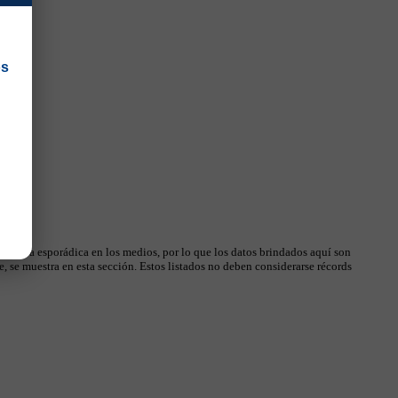
os
 manera esporádica en los medios, por lo que los datos brindados aquí son
, se muestra en esta sección. Estos listados no deben considerarse récords