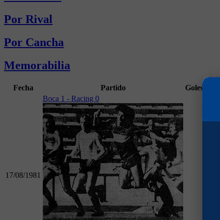
Por Rival
Por Cancha
Memorabilia
Fecha
Partido
Goles
Min
Boca 1 - Racing 0
17/08/1981
21