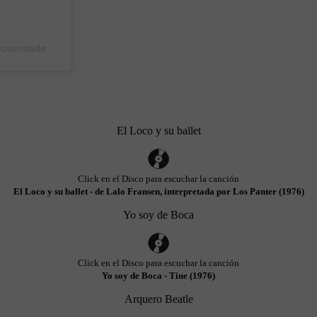
Una publicación compartida de Pablo coleccionistadeboca (@coleccionistadeboca)
el
16 Abr, 2020 a las 10:03 PDT
El Loco y su ballet
Click en el Disco para escuchar la canción
El Loco y su ballet - de Lalo Fransen, interpretada por Los Panter (1976)
Yo soy de Boca
Click en el Disco para escuchar la canción
Yo soy de Boca - Tine (1976)
Arquero Beatle