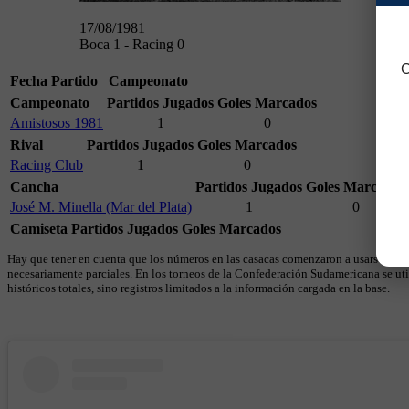
17/08/1981
Boca 1 - Racing 0
C
Fecha
Partido
Campeonato
Campeonato
Partidos Jugados
Goles Marcados
Amistosos 1981
1
0
Rival
Partidos Jugados
Goles Marcados
Racing Club
1
0
Cancha
Partidos Jugados
Goles Marcados
José M. Minella (Mar del Plata)
1
0
Camiseta
Partidos Jugados
Goles Marcados
Hay que tener en cuenta que los números en las casacas comenzaron a usarse en 19
necesariamente parciales. En los torneos de la Confederación Sudamericana se util
históricos totales, sino registros limitados a la información cargada en la base.