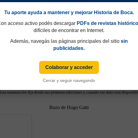
Tu aporte ayuda a mantener y mejorar Historia de Boca.
on acceso activo podés descargar
PDFs de revistas históric
difíciles de encontrar en Internet.
Además, navegás las páginas principales del sitio
sin
publicidades.
Colaborar y acceder
Cerrar y seguir navegando
49 y que hasta 1997 eran consecutivos, no fijos. Esa información aparecía sólo de
iza numeración fija desde sus primeras ediciones y, cuando ese dato está disponible
Buzo de Hugo Gatti