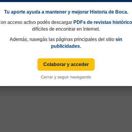
Tu aporte ayuda a mantener y mejorar Historia de Boca.
on acceso activo podés descargar
PDFs de revistas históric
difíciles de encontrar en Internet.
Además, navegás las páginas principales del sitio
sin
publicidades.
Colaborar y acceder
49 y que hasta 1997 eran consecutivos, no fijos. Esa información aparecía sólo de
Cerrar y seguir navegando
iza numeración fija desde sus primeras ediciones y, cuando ese dato está disponible