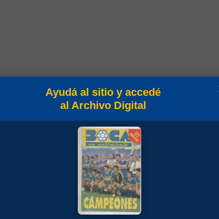
Ayudá al sitio y accedé
Campeonato
al Archivo Digital
orneo Nacional 1984