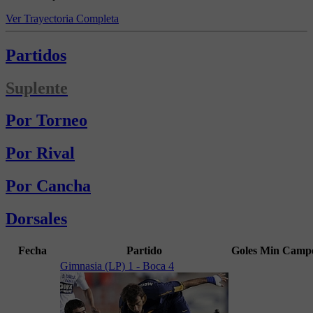
Ver Trayectoria Completa
Partidos
Suplente
Por Torneo
Por Rival
Por Cancha
Dorsales
Fecha
Partido
Goles
Min
Campe
Gimnasia (LP) 1 - Boca 4