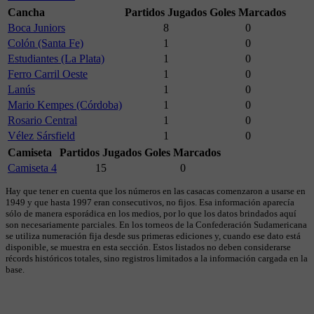
Cancha
Partidos Jugados
Goles Marcados
Boca Juniors
8
0
Colón (Santa Fe)
1
0
Estudiantes (La Plata)
1
0
Ferro Carril Oeste
1
0
Lanús
1
0
Mario Kempes (Córdoba)
1
0
Rosario Central
1
0
Vélez Sársfield
1
0
Camiseta
Partidos Jugados
Goles Marcados
Camiseta 4
15
0
Hay que tener en cuenta que los números en las casacas comenzaron a usarse en
1949 y que hasta 1997 eran consecutivos, no fijos. Esa información aparecía
sólo de manera esporádica en los medios, por lo que los datos brindados aquí
son necesariamente parciales. En los torneos de la Confederación Sudamericana
se utiliza numeración fija desde sus primeras ediciones y, cuando ese dato está
disponible, se muestra en esta sección. Estos listados no deben considerarse
récords históricos totales, sino registros limitados a la información cargada en la
base.