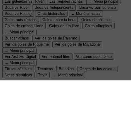
Las goleadas vs. River
Las mejores rachas
← Menú principal
Boca vs River
Boca vs Independiente
Boca vs San Lorenzo
Boca vs Racing
Otros historiales
← Menú principal
Goles más rápidos
Goles sobre la hora
Goles de chilena
Goles de emboquillada
Goles de tiro libre
Goles olímpicos
← Menú principal
Buscar videos
Ver los goles de Palermo
Ver los goles de Riquelme
Ver los goles de Maradona
← Menú principal
Ver Archivo Digital
Ver material libre
Ver cómo suscribirse
← Menú principal
Títulos oficiales
Técnicos
Estadios
Origen de los colores
Notas históricas
Trivia
← Menú principal