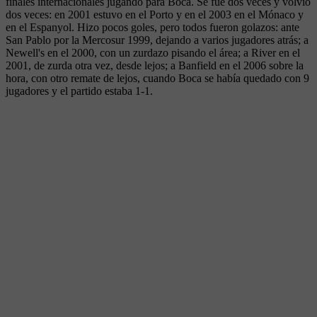
finales internacionales jugando para Boca. Se fue dos veces y volvió
dos veces: en 2001 estuvo en el Porto y en el 2003 en el Mónaco y
en el Espanyol. Hizo pocos goles, pero todos fueron golazos: ante
San Pablo por la Mercosur 1999, dejando a varios jugadores atrás; a
Newell's en el 2000, con un zurdazo pisando el área; a River en el
2001, de zurda otra vez, desde lejos; a Banfield en el 2006 sobre la
hora, con otro remate de lejos, cuando Boca se había quedado con 9
jugadores y el partido estaba 1-1.