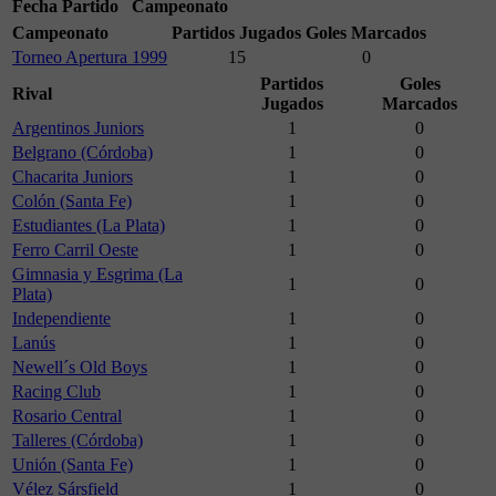
Fecha
Partido
Campeonato
Campeonato
Partidos Jugados
Goles Marcados
Torneo Apertura 1999
15
0
Partidos
Goles
Rival
Jugados
Marcados
Argentinos Juniors
1
0
Belgrano (Córdoba)
1
0
Chacarita Juniors
1
0
Colón (Santa Fe)
1
0
Estudiantes (La Plata)
1
0
Ferro Carril Oeste
1
0
Gimnasia y Esgrima (La
1
0
Plata)
Independiente
1
0
Lanús
1
0
Newell´s Old Boys
1
0
Racing Club
1
0
Rosario Central
1
0
Talleres (Córdoba)
1
0
Unión (Santa Fe)
1
0
Vélez Sársfield
1
0