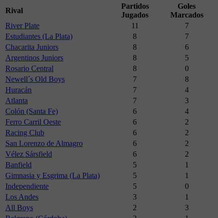
Partidos
Goles
Rival
Jugados
Marcados
River Plate
11
7
Estudiantes (La Plata)
8
7
Chacarita Juniors
8
6
Argentinos Juniors
8
5
Rosario Central
8
0
Newell´s Old Boys
7
8
Huracán
7
4
Atlanta
7
3
Colón (Santa Fe)
6
4
Ferro Carril Oeste
6
2
Racing Club
6
2
San Lorenzo de Almagro
6
2
Vélez Sársfield
6
2
Banfield
5
1
Gimnasia y Esgrima (La Plata)
5
1
Independiente
5
0
Los Andes
3
1
All Boys
2
3