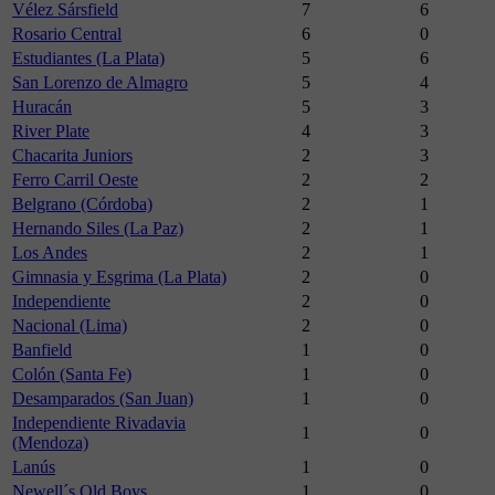
Vélez Sársfield
7
6
Rosario Central
6
0
Estudiantes (La Plata)
5
6
San Lorenzo de Almagro
5
4
Huracán
5
3
River Plate
4
3
Chacarita Juniors
2
3
Ferro Carril Oeste
2
2
Belgrano (Córdoba)
2
1
Hernando Siles (La Paz)
2
1
Los Andes
2
1
Gimnasia y Esgrima (La Plata)
2
0
Independiente
2
0
Nacional (Lima)
2
0
Banfield
1
0
Colón (Santa Fe)
1
0
Desamparados (San Juan)
1
0
Independiente Rivadavia
1
0
(Mendoza)
Lanús
1
0
Newell´s Old Boys
1
0