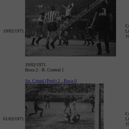
C
19/02/1971
L
1
19/02/1971
Boca 2 - R. Central 1
Sp. Cristal (Perú) 2 - Boca 0
C
01/03/1971
L
1