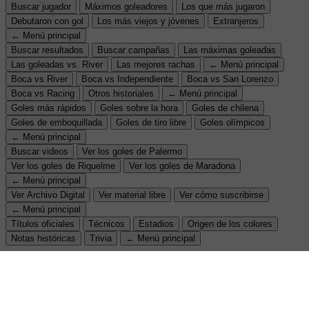
Buscar jugador
Máximos goleadores
Los que más jugaron
Debutaron con gol
Los más viejos y jóvenes
Extranjeros
← Menú principal
Buscar resultados
Buscar campañas
Las máximas goleadas
Las goleadas vs. River
Las mejores rachas
← Menú principal
Boca vs River
Boca vs Independiente
Boca vs San Lorenzo
Boca vs Racing
Otros historiales
← Menú principal
Goles más rápidos
Goles sobre la hora
Goles de chilena
Goles de emboquillada
Goles de tiro libre
Goles olímpicos
← Menú principal
Buscar videos
Ver los goles de Palermo
Ver los goles de Riquelme
Ver los goles de Maradona
← Menú principal
Ver Archivo Digital
Ver material libre
Ver cómo suscribirse
← Menú principal
Títulos oficiales
Técnicos
Estadios
Origen de los colores
Notas históricas
Trivia
← Menú principal