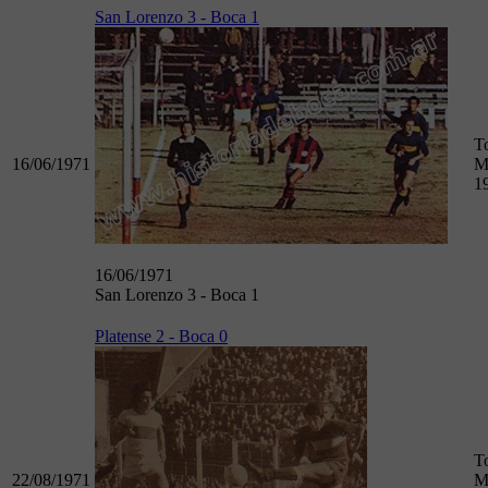
San Lorenzo 3 - Boca 1
T
16/06/1971
M
1
16/06/1971
San Lorenzo 3 - Boca 1
Platense 2 - Boca 0
T
22/08/1971
M