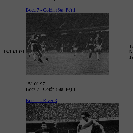
Boca 7 - Colón (Sta. Fe) 1
T
15/10/1971
N
1
15/10/1971
Boca 7 - Colón (Sta. Fe) 1
Boca 1 - River 3