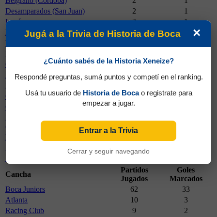
Belgrano (Córdoba)
2
1
Desamparados (San Juan)
2
1
Lanús
2
1
×
Platense
2
1
Jugá a la Trivia de Historia de Boca
Universitario (Bolivia)
2
0
Universitario (Perú)
2
0
¿Cuánto sabés de la Historia Xeneize?
Chaco For Ever
1
3
Atlético (Tucumán)
1
1
Respondé preguntas, sumá puntos y competí en el ranking.
Bolívar (Bolivia)
1
1
Usá tu usuario de
Historia de Boca
o registrate para
Gimnasia y Esgrima (Mendoza)
1
1
empezar a jugar.
Gimnasia y Esgrima (Jujuy)
1
0
Independiente Rivadavia
1
0
(Mendoza)
Entrar a la Trivia
Kimberley (Mar del Plata)
1
0
San Martín (San Juan)
1
0
Cerrar y seguir navegando
San Martín (Tucumán)
1
0
Partidos
Goles
Cancha
Jugados
Marcados
Boca Juniors
62
33
Atlanta
10
3
Racing Club
9
2