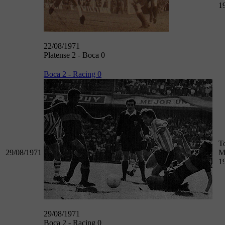
1
22/08/1971
Platense 2 - Boca 0
Boca 2 - Racing 0
T
29/08/1971
M
1
29/08/1971
Boca 2 - Racing 0