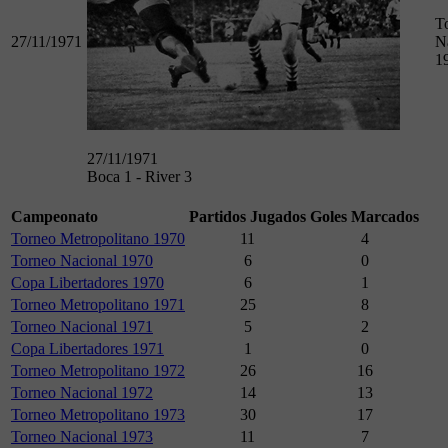
T
27/11/1971
N
1
27/11/1971
Boca 1 - River 3
Campeonato
Partidos Jugados
Goles Marcados
Torneo Metropolitano 1970
11
4
Torneo Nacional 1970
6
0
Copa Libertadores 1970
6
1
Torneo Metropolitano 1971
25
8
Torneo Nacional 1971
5
2
Copa Libertadores 1971
1
0
Torneo Metropolitano 1972
26
16
Torneo Nacional 1972
14
13
Torneo Metropolitano 1973
30
17
Torneo Nacional 1973
11
7