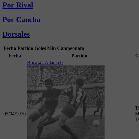
Por Rival
Por Cancha
Dorsales
Fecha
Partido
Goles
Min
Campeonato
Fecha
Partido
C
Boca 4 - Atlanta 0
T
05/04/1970
M
1