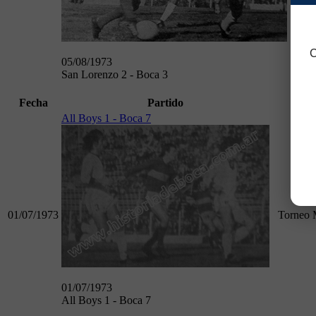
C
05/08/1973
San Lorenzo 2 - Boca 3
Fecha
Partido
C
All Boys 1 - Boca 7
01/07/1973
Torneo 
01/07/1973
All Boys 1 - Boca 7