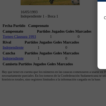
16/05/1993
Independiente 1 - Boca 1
C
Fecha
Partido
Campeonato
Campeonato
Partidos Jugados
Goles Marcados
Torneo Clausura 1993
1
0
Rival
Partidos Jugados
Goles Marcados
Independiente
1
0
Cancha
Partidos Jugados
Goles Marcados
Independiente
1
0
Camiseta
Partidos Jugados
Goles Marcados
Hay que tener en cuenta que los números en las casacas comenzaron a usarse en 19
necesariamente parciales. En los torneos de la Confederación Sudamericana se util
históricos totales, sino registros limitados a la información cargada en la base.