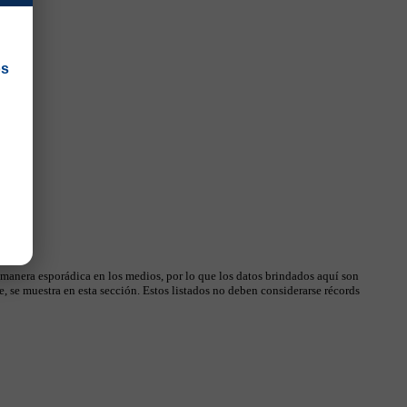
os
 manera esporádica en los medios, por lo que los datos brindados aquí son
, se muestra en esta sección. Estos listados no deben considerarse récords