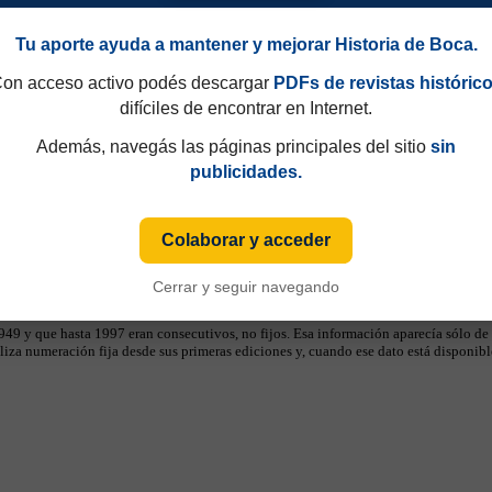
Tu aporte ayuda a mantener y mejorar Historia de Boca.
on acceso activo podés descargar
PDFs de revistas históric
difíciles de encontrar en Internet.
Además, navegás las páginas principales del sitio
sin
publicidades.
Colaborar y acceder
Cerrar y seguir navegando
49 y que hasta 1997 eran consecutivos, no fijos. Esa información aparecía sólo de
iza numeración fija desde sus primeras ediciones y, cuando ese dato está disponible