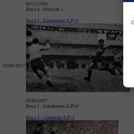
02/12/1956
Boca 4 - Huracán 1
Boca 1 - Estudiantes (LP) 0
C
05/05/1957
05/05/1957
Boca 1 - Estudiantes (LP) 0
Boca 3 - Gimnasia (LP) 1