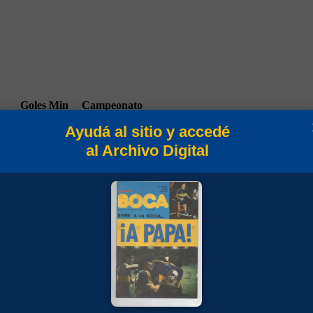
Goles
Min
Campeonato
Ayudá al sitio y accedé
al Archivo Digital
90
Campeonato 1956