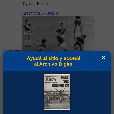
Tigre 2 - Boca 3
Argentinos 1 - Boca 0
12/10/1958
×
Ayudá al sitio y accedé
al Archivo Digital
12/10/1958
Argentinos 1 - Boca 0
Boca 2 - Huracán 2