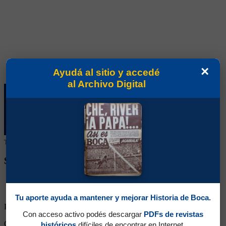
×
Ayudá al sitio y accedé
al Archivo Digital
Tu colaboración ayuda a mantener este archivo histórico en línea
SEGUINOS EN REDES SOCIALES
Tu aporte ayuda a mantener y mejorar Historia de Boca.
Partidos Jugados:
4
Con acceso activo podés descargar
PDFs de revistas
Goles Convertidos:
2 (0.50)
históricos
difíciles de encontrar en Internet.