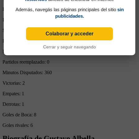
Partidos de titular:
4
Además, navegás las páginas principales del sitio
sin
publicidades.
Ingresos desde el banco:
0
Suplente:
0
Colaborar y acceder
Partidos completos:
4
Cerrar y seguir navegando
Expulsiones:
0
Partidos reemplazado:
0
Minutos Disputados:
360
Victorias:
2
Empates:
1
Derrotas:
1
Goles de Boca:
8
Goles rivales:
6
Biografía de Gustavo Albella