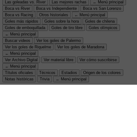
Las goleadas vs. River
Las mejores rachas
← Menú principal
Boca vs River
Boca vs Independiente
Boca vs San Lorenzo
Boca vs Racing
Otros historiales
← Menú principal
Goles más rápidos
Goles sobre la hora
Goles de chilena
Goles de emboquillada
Goles de tiro libre
Goles olímpicos
← Menú principal
Buscar videos
Ver los goles de Palermo
Ver los goles de Riquelme
Ver los goles de Maradona
← Menú principal
Ver Archivo Digital
Ver material libre
Ver cómo suscribirse
← Menú principal
Títulos oficiales
Técnicos
Estadios
Origen de los colores
Notas históricas
Trivia
← Menú principal