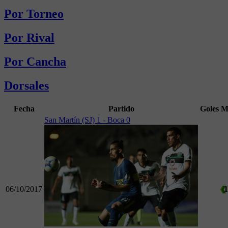
Por Torneo
Por Rival
Por Cancha
Dorsales
Fecha
Partido
Goles
M
San Martín (SJ) 1 - Boca 0
06/10/2017
1