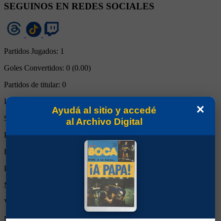
SEGUINOS EN REDES SOCIALES
Partidos Jugados:
1
Goles Convertidos:
0 (0.00)
Partidos de titular:
0
Ingresos desde el banco:
1
×
Ayudá al sitio y accedé
Suplente:
1
al Archivo Digital
Partidos completos:
0
Expulsiones:
0
Partidos reemplazado:
0
Minutos Disputados:
16
Victorias:
0
Empates:
0