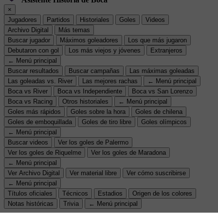
×
Jugadores
Partidos
Historiales
Goles
Videos
Archivo Digital
Más temas
Buscar jugador
Máximos goleadores
Los que más jugaron
Debutaron con gol
Los más viejos y jóvenes
Extranjeros
← Menú principal
Buscar resultados
Buscar campañas
Las máximas goleadas
Las goleadas vs. River
Las mejores rachas
← Menú principal
Boca vs River
Boca vs Independiente
Boca vs San Lorenzo
Boca vs Racing
Otros historiales
← Menú principal
Goles más rápidos
Goles sobre la hora
Goles de chilena
Goles de emboquillada
Goles de tiro libre
Goles olímpicos
← Menú principal
Buscar videos
Ver los goles de Palermo
Ver los goles de Riquelme
Ver los goles de Maradona
← Menú principal
Ver Archivo Digital
Ver material libre
Ver cómo suscribirse
← Menú principal
Títulos oficiales
Técnicos
Estadios
Origen de los colores
Notas históricas
Trivia
← Menú principal