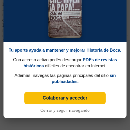
Lateral Derecho. Ganó 4 títulos (Campeonatos 2015, 2016/17 y
2017/18 y Copa Argentina 2015). Formado en Vélez, llegó a Boca
tras una temporada y media en Catania de Italia. Pudo afirmarse en
el lateral derecho, una posición en Boca que desde que se retiró
Ibarra siempre hubo problemas- Posteriormente fue bajando su
rendimiento y siguió su carrera en Nacional de Uruguay. Regresó a
mediados de 2018, sin mucho lugar en el plantel. Al año siguiente se
fue a San Lorenzo
Tu aporte ayuda a mantener y mejorar Historia de Boca.
Con acceso activo podés descargar
PDFs de revistas
históricos
difíciles de encontrar en Internet.
Además, navegás las páginas principales del sitio
sin
publicidades.
Colaborar y acceder
Cerrar y seguir navegando