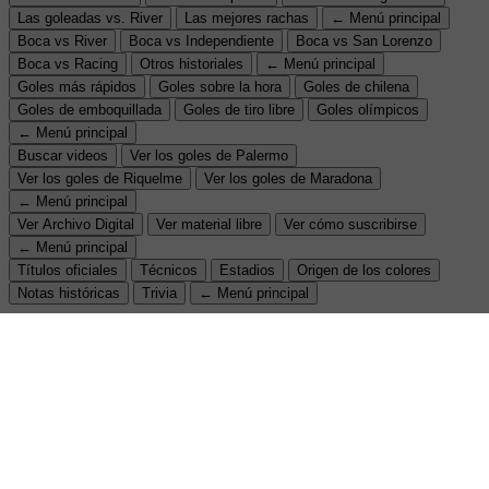
Las goleadas vs. River
Las mejores rachas
← Menú principal
Boca vs River
Boca vs Independiente
Boca vs San Lorenzo
Boca vs Racing
Otros historiales
← Menú principal
Goles más rápidos
Goles sobre la hora
Goles de chilena
Goles de emboquillada
Goles de tiro libre
Goles olímpicos
← Menú principal
Buscar videos
Ver los goles de Palermo
Ver los goles de Riquelme
Ver los goles de Maradona
← Menú principal
Ver Archivo Digital
Ver material libre
Ver cómo suscribirse
← Menú principal
Títulos oficiales
Técnicos
Estadios
Origen de los colores
Notas históricas
Trivia
← Menú principal