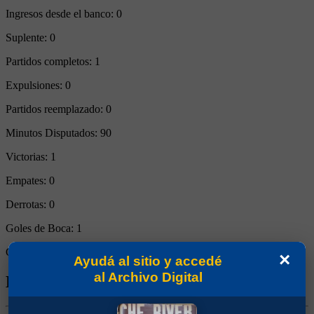
Ingresos desde el banco:
0
Suplente:
0
Partidos completos:
1
Expulsiones:
0
Partidos reemplazado:
0
Minutos Disputados:
90
Victorias:
1
Empates:
0
Derrotas:
0
Goles de Boca:
1
Goles rivales:
0
×
Ayudá al sitio y accedé
al Archivo Digital
Biografía de Gino Peruzzi