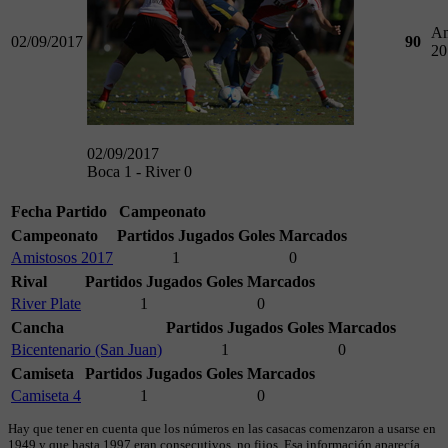
Am
02/09/2017
90
20
02/09/2017
Boca 1 - River 0
Fecha
Partido
Campeonato
Campeonato
Partidos Jugados
Goles Marcados
Amistosos 2017
1
0
Rival
Partidos Jugados
Goles Marcados
River Plate
1
0
Cancha
Partidos Jugados
Goles Marcados
Bicentenario (San Juan)
1
0
Camiseta
Partidos Jugados
Goles Marcados
Camiseta 4
1
0
Hay que tener en cuenta que los números en las casacas comenzaron a usarse en
1949 y que hasta 1997 eran consecutivos, no fijos. Esa información aparecía