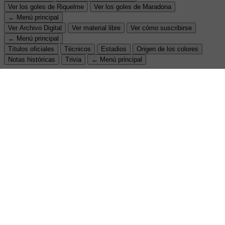
Ver los goles de Riquelme
Ver los goles de Maradona
← Menú principal
Ver Archivo Digital
Ver material libre
Ver cómo suscribirse
← Menú principal
Títulos oficiales
Técnicos
Estadios
Origen de los colores
Notas históricas
Trivia
← Menú principal