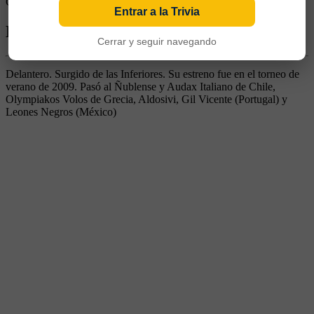
Goles rivales:
0
Entrar a la Trivia
Biografía de Gabriel Rodríguez
Cerrar y seguir navegando
Delantero. Surgido de las Inferiores. Su estreno fue en el torneo de
verano de 2009. Pasó al Ñublense y Audax Italiano de Chile,
Olympiakos Volos de Grecia, Aldosivi, Gil Vicente (Portugal) y
Leones Negros (México)