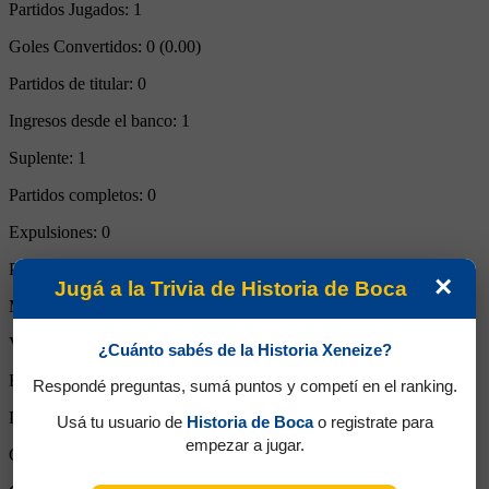
Partidos Jugados:
1
Goles Convertidos:
0 (0.00)
Partidos de titular:
0
Ingresos desde el banco:
1
Suplente:
1
Partidos completos:
0
Expulsiones:
0
Partidos reemplazado:
0
×
Jugá a la Trivia de Historia de Boca
Minutos Disputados:
90
Victorias:
0
¿Cuánto sabés de la Historia Xeneize?
Empates:
1
Respondé preguntas, sumá puntos y competí en el ranking.
Derrotas:
0
Usá tu usuario de
Historia de Boca
o registrate para
empezar a jugar.
Goles de Boca:
0