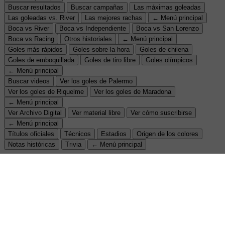
Buscar resultados
Buscar campañas
Las máximas goleadas
Las goleadas vs. River
Las mejores rachas
← Menú principal
Boca vs River
Boca vs Independiente
Boca vs San Lorenzo
Boca vs Racing
Otros historiales
← Menú principal
Goles más rápidos
Goles sobre la hora
Goles de chilena
Goles de emboquillada
Goles de tiro libre
Goles olímpicos
← Menú principal
Buscar videos
Ver los goles de Palermo
Ver los goles de Riquelme
Ver los goles de Maradona
← Menú principal
Ver Archivo Digital
Ver material libre
Ver cómo suscribirse
← Menú principal
Títulos oficiales
Técnicos
Estadios
Origen de los colores
Notas históricas
Trivia
← Menú principal