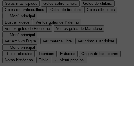
Goles más rápidos
Goles sobre la hora
Goles de chilena
Goles de emboquillada
Goles de tiro libre
Goles olímpicos
← Menú principal
Buscar videos
Ver los goles de Palermo
Ver los goles de Riquelme
Ver los goles de Maradona
← Menú principal
Ver Archivo Digital
Ver material libre
Ver cómo suscribirse
← Menú principal
Títulos oficiales
Técnicos
Estadios
Origen de los colores
Notas históricas
Trivia
← Menú principal