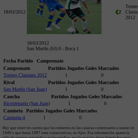
Torne
18/03/2012
2
Claus
2012
18/03/2012
San Martín (SJ) 0 - Boca 1
Fecha
Partido
Campeonato
Campeonato
Partidos Jugados
Goles Marcados
Torneo Clausura 2012
1
0
Rival
Partidos Jugados
Goles Marcados
San Martín (San Juan)
1
0
Cancha
Partidos Jugados
Goles Marcados
Bicentenario (San Juan)
1
0
Camiseta
Partidos Jugados
Goles Marcados
Camiseta 4
1
0
Hay que tener en cuenta que los números en las casacas comenzaron a usarse en
1949 y que hasta 1997 eran consecutivos, no fijos. Esa información aparecía
sólo de manera esporádica en los medios, por lo que los datos brindados aquí