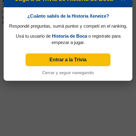
Lateral Derecho. Ganó dos títulos (Apertura 2011 y Copa Argentina
2012). Jugó en Gimnasia de Jujuy, Racing y Lorient de Francia
arribando a Boca a mediados del 2011. Sufrió varias lesiones y no
¿Cuánto sabés de la Historia Xeneize?
pudo mostrar nunca un nivel aceptable, terminando su vínculo con
el club a mediados del 2013
Respondé preguntas, sumá puntos y competí en el ranking.
Usá tu usuario de
Historia de Boca
o registrate para
empezar a jugar.
Entrar a la Trivia
Cerrar y seguir navegando