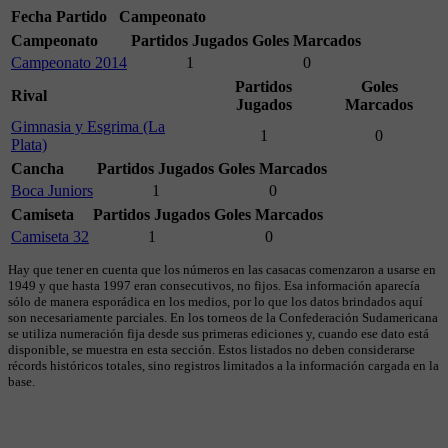
Fecha
Partido
Campeonato
Campeonato
Partidos Jugados
Goles Marcados
Campeonato 2014
1
0
Partidos
Goles
Rival
Jugados
Marcados
Gimnasia y Esgrima (La
1
0
Plata)
Cancha
Partidos Jugados
Goles Marcados
Boca Juniors
1
0
Camiseta
Partidos Jugados
Goles Marcados
Camiseta 32
1
0
Hay que tener en cuenta que los números en las casacas comenzaron a usarse en
1949 y que hasta 1997 eran consecutivos, no fijos. Esa información aparecía
sólo de manera esporádica en los medios, por lo que los datos brindados aquí
son necesariamente parciales. En los torneos de la Confederación Sudamericana
se utiliza numeración fija desde sus primeras ediciones y, cuando ese dato está
disponible, se muestra en esta sección. Estos listados no deben considerarse
récords históricos totales, sino registros limitados a la información cargada en la
base.