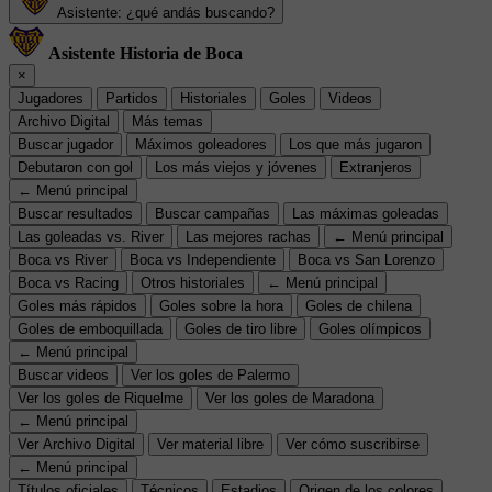
Asistente: ¿qué andás buscando?
Asistente Historia de Boca
×
Jugadores
Partidos
Historiales
Goles
Videos
Archivo Digital
Más temas
Buscar jugador
Máximos goleadores
Los que más jugaron
Debutaron con gol
Los más viejos y jóvenes
Extranjeros
← Menú principal
Buscar resultados
Buscar campañas
Las máximas goleadas
Las goleadas vs. River
Las mejores rachas
← Menú principal
Boca vs River
Boca vs Independiente
Boca vs San Lorenzo
Boca vs Racing
Otros historiales
← Menú principal
Goles más rápidos
Goles sobre la hora
Goles de chilena
Goles de emboquillada
Goles de tiro libre
Goles olímpicos
← Menú principal
Buscar videos
Ver los goles de Palermo
Ver los goles de Riquelme
Ver los goles de Maradona
← Menú principal
Ver Archivo Digital
Ver material libre
Ver cómo suscribirse
← Menú principal
Títulos oficiales
Técnicos
Estadios
Origen de los colores