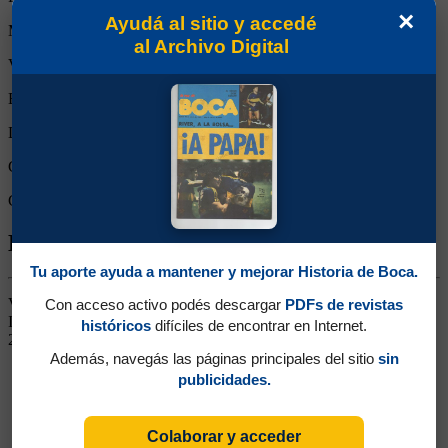
×
Ayudá al sitio y accedé
Minutos Disputados:
36
al Archivo Digital
Victorias:
0
Empates:
0
Derrotas:
1
Goles de Boca:
0
Goles rivales:
2
Biografía de Franco Sebastián Cristaldo
Tu aporte ayuda a mantener y mejorar Historia de Boca.
Volante. Ganó un título (Campeonato 2015). Surgido de las
Con acceso activo podés descargar
PDFs de revistas
Inferiores. Siguió su carrera en Elche de España a comienzos de
históricos
difíciles de encontrar en Internet.
2016
Además, navegás las páginas principales del sitio
sin
publicidades.
Colaborar y acceder