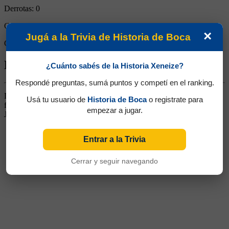
Derrotas:
0
Goles de Boca:
1
×
Jugá a la Trivia de Historia de Boca
Goles rivales:
0
Biografía de Francisco Fuentes
¿Cuánto sabés de la Historia Xeneize?
Respondé preguntas, sumá puntos y competí en el ranking.
Delantero. Formó parte del equipo barrial Independencia Sud,
Usá tu usuario de
Historia de Boca
o registrate para
fundado en 1903. De allí muchos de sus integrantes fundarían Boca
empezar a jugar.
Juniors un par de años después.
Entrar a la Trivia
Cerrar y seguir navegando