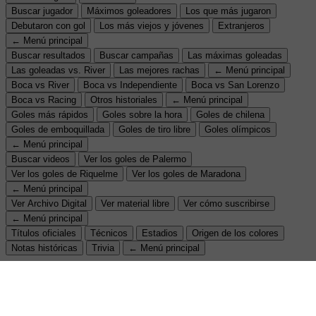
Buscar jugador
Máximos goleadores
Los que más jugaron
Debutaron con gol
Los más viejos y jóvenes
Extranjeros
← Menú principal
Buscar resultados
Buscar campañas
Las máximas goleadas
Las goleadas vs. River
Las mejores rachas
← Menú principal
Boca vs River
Boca vs Independiente
Boca vs San Lorenzo
Boca vs Racing
Otros historiales
← Menú principal
Goles más rápidos
Goles sobre la hora
Goles de chilena
Goles de emboquillada
Goles de tiro libre
Goles olímpicos
← Menú principal
Buscar videos
Ver los goles de Palermo
Ver los goles de Riquelme
Ver los goles de Maradona
← Menú principal
Ver Archivo Digital
Ver material libre
Ver cómo suscribirse
← Menú principal
Títulos oficiales
Técnicos
Estadios
Origen de los colores
Notas históricas
Trivia
← Menú principal