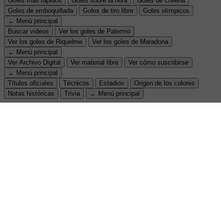
Goles más rápidos
Goles sobre la hora
Goles de chilena
Goles de emboquillada
Goles de tiro libre
Goles olímpicos
← Menú principal
Buscar videos
Ver los goles de Palermo
Ver los goles de Riquelme
Ver los goles de Maradona
← Menú principal
Ver Archivo Digital
Ver material libre
Ver cómo suscribirse
← Menú principal
Títulos oficiales
Técnicos
Estadios
Origen de los colores
Notas históricas
Trivia
← Menú principal