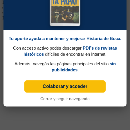
Inferiores. Fuerte y grandote, dueño de un promedio de gol de más
de un gol por partido. Pero no pudo mantenerse, al tener a Varallo
siendo titular en su puesto. Jugó en Flamengo de Brasil y Roma de
Italia y luego estuvo en Vélez en Segunda División.
Tu aporte ayuda a mantener y mejorar Historia de Boca.
Con acceso activo podés descargar
PDFs de revistas
históricos
difíciles de encontrar en Internet.
Además, navegás las páginas principales del sitio
sin
publicidades.
Colaborar y acceder
Cerrar y seguir navegando