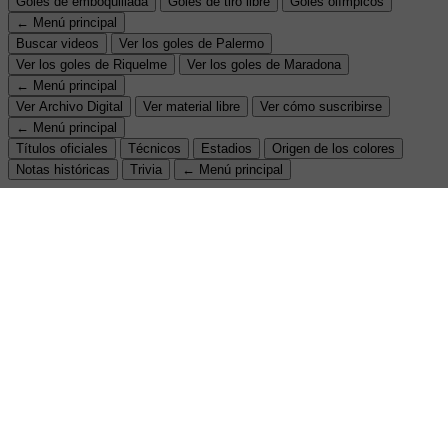
Goles de emboquillada
Goles de tiro libre
Goles olímpicos
← Menú principal
Buscar videos
Ver los goles de Palermo
Ver los goles de Riquelme
Ver los goles de Maradona
← Menú principal
Ver Archivo Digital
Ver material libre
Ver cómo suscribirse
← Menú principal
Títulos oficiales
Técnicos
Estadios
Origen de los colores
Notas históricas
Trivia
← Menú principal