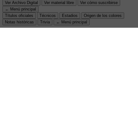
Ver Archivo Digital
Ver material libre
Ver cómo suscribirse
← Menú principal
Títulos oficiales
Técnicos
Estadios
Origen de los colores
Notas históricas
Trivia
← Menú principal