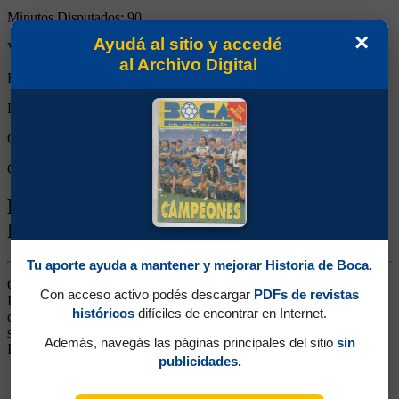
Minutos Disputados:
90
×
Ayudá al sitio y accedé
Victorias:
1
al Archivo Digital
Empates:
0
Derrotas:
0
Goles de Boca:
5
Goles rivales:
1
Biografía de Francisco Eugenio
Provvidente
Tu aporte ayuda a mantener y mejorar Historia de Boca.
Centrodelantero. Ganó un título (Campeonato 1935). Surgido de las
Con acceso activo podés descargar
PDFs de revistas
Inferiores. Fuerte y grandote, dueño de un promedio de gol de más
históricos
difíciles de encontrar en Internet.
de un gol por partido. Pero no pudo mantenerse, al tener a Varallo
siendo titular en su puesto. Jugó en Flamengo de Brasil y Roma de
Además, navegás las páginas principales del sitio
sin
Italia y luego estuvo en Vélez en Segunda División.
publicidades.