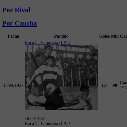
Por Rival
Por Cancha
Fecha
Partido
Goles
Min
Ca
Boca 5 - Gimnasia (LP) 1
Cam
18/04/1937
(2)
90
193
18/04/1937
Boca 5 - Gimnasia (LP) 1