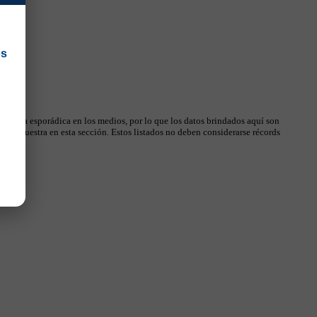
os
 manera esporádica en los medios, por lo que los datos brindados aquí son
, se muestra en esta sección. Estos listados no deben considerarse récords