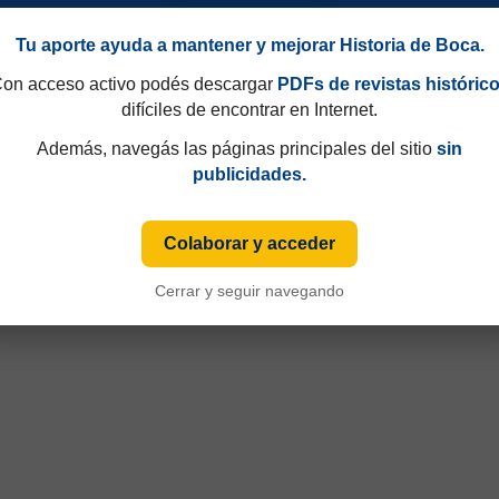
Tu aporte ayuda a mantener y mejorar Historia de Boca.
on acceso activo podés descargar
PDFs de revistas históric
difíciles de encontrar en Internet.
Además, navegás las páginas principales del sitio
sin
publicidades.
49 y que hasta 1997 eran consecutivos, no fijos. Esa información aparecía sólo de
iza numeración fija desde sus primeras ediciones y, cuando ese dato está disponible
Colaborar y acceder
Cerrar y seguir navegando