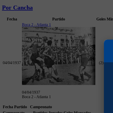
Por Cancha
Fecha
Partido
Goles
Mi
Boca 2 - Atlanta 1
04/04/1937
(2)
90
04/04/1937
Boca 2 - Atlanta 1
Fecha
Partido
Campeonato
Campeonato
Partidos Jugados
Goles Marcados