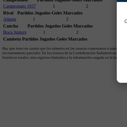
Campeonato 1937
1
2
Rival
Partidos Jugados
Goles Marcados
Atlanta
1
2
C
Cancha
Partidos Jugados
Goles Marcados
Boca Juniors
1
2
Camiseta
Partidos Jugados
Goles Marcados
Hay que tener en cuenta que los números en las casacas comenzaron a usarse en 19
necesariamente parciales. En los torneos de la Confederación Sudamericana se util
históricos totales, sino registros limitados a la información cargada en la base.