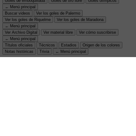
Goles de emboquillada
Goles de tiro libre
Goles olímpicos
← Menú principal
Buscar videos
Ver los goles de Palermo
Ver los goles de Riquelme
Ver los goles de Maradona
← Menú principal
Ver Archivo Digital
Ver material libre
Ver cómo suscribirse
← Menú principal
Títulos oficiales
Técnicos
Estadios
Origen de los colores
Notas históricas
Trivia
← Menú principal