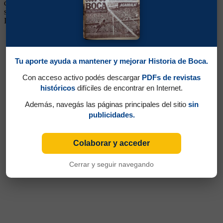
de un gol por partido. Pero no pudo mantenerse, al tener a Varallo
siendo titular en su puesto. Jugó en Flamengo de Brasil y Roma de
Italia y luego estuvo en Vélez en Segunda División.
Tu aporte ayuda a mantener y mejorar Historia de Boca.
Con acceso activo podés descargar
PDFs de revistas
históricos
difíciles de encontrar en Internet.
Además, navegás las páginas principales del sitio
sin
publicidades.
Colaborar y acceder
Cerrar y seguir navegando