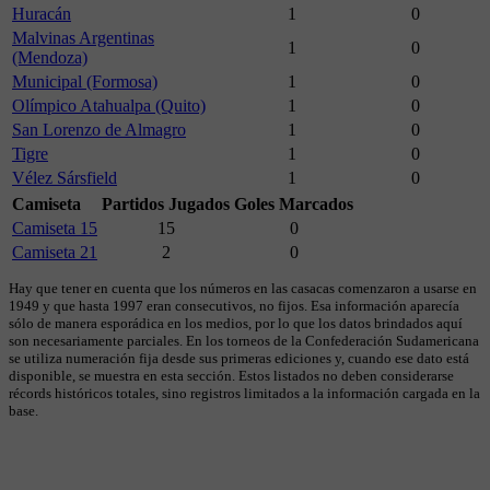
Huracán
1
0
Malvinas Argentinas
1
0
(Mendoza)
Municipal (Formosa)
1
0
Olímpico Atahualpa (Quito)
1
0
San Lorenzo de Almagro
1
0
Tigre
1
0
Vélez Sársfield
1
0
Camiseta
Partidos Jugados
Goles Marcados
Camiseta 15
15
0
Camiseta 21
2
0
Hay que tener en cuenta que los números en las casacas comenzaron a usarse en
1949 y que hasta 1997 eran consecutivos, no fijos. Esa información aparecía
sólo de manera esporádica en los medios, por lo que los datos brindados aquí
son necesariamente parciales. En los torneos de la Confederación Sudamericana
se utiliza numeración fija desde sus primeras ediciones y, cuando ese dato está
disponible, se muestra en esta sección. Estos listados no deben considerarse
récords históricos totales, sino registros limitados a la información cargada en la
base.