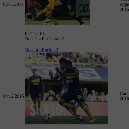
02/11/2016
Arge
2016
02/11/2016
Boca 1 - R. Central 2
Boca 4 - Racing 2
Camp
04/12/2016
2016