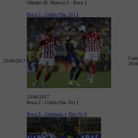
Olimpo (B. Blanca) 2 - Boca 2
Boca 2 - Unión (Sta. Fe) 1
Camp
25/06/2017
2016
25/06/2017
Boca 2 - Unión (Sta. Fe) 1
Boca 5 - Gimnasia y Tiro (S) 0