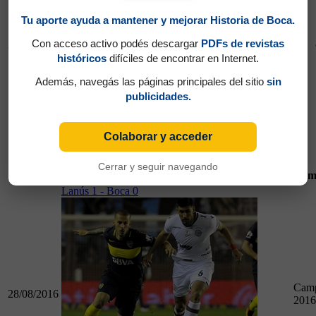
Tu aporte ayuda a mantener y mejorar Historia de Boca.
Con acceso activo podés descargar
PDFs de revistas
27/05/2017
históricos
difíciles de encontrar en Internet.
Además, navegás las páginas principales del sitio
sin
publicidades.
27/05/2017
Colaborar y acceder
Huracán 1 - Boca 1
Cerrar y seguir navegando
Fecha
Partido
Cam
Lanús 1 - Boca 0
Camp
28/08/2016
2016