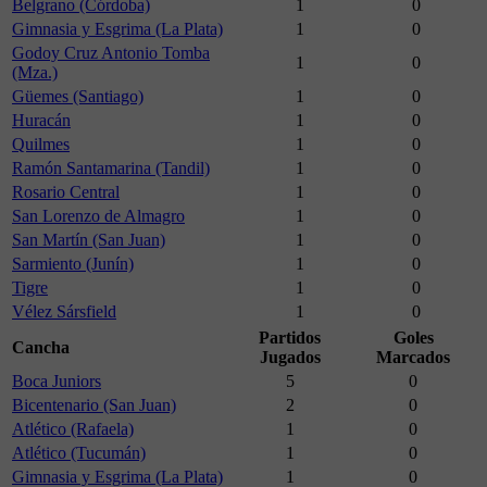
Belgrano (Córdoba)
1
0
Gimnasia y Esgrima (La Plata)
1
0
Godoy Cruz Antonio Tomba
1
0
(Mza.)
Güemes (Santiago)
1
0
Huracán
1
0
Quilmes
1
0
Ramón Santamarina (Tandil)
1
0
Rosario Central
1
0
San Lorenzo de Almagro
1
0
San Martín (San Juan)
1
0
Sarmiento (Junín)
1
0
Tigre
1
0
Vélez Sársfield
1
0
Partidos
Goles
Cancha
Jugados
Marcados
Boca Juniors
5
0
Bicentenario (San Juan)
2
0
Atlético (Rafaela)
1
0
Atlético (Tucumán)
1
0
Gimnasia y Esgrima (La Plata)
1
0