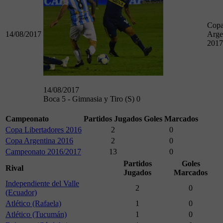
Cop
14/08/2017
Arge
2017
14/08/2017
Boca 5 - Gimnasia y Tiro (S) 0
Campeonato
Partidos Jugados
Goles Marcados
Copa Libertadores 2016
2
0
Copa Argentina 2016
2
0
Campeonato 2016/2017
13
0
Partidos
Goles
Rival
Jugados
Marcados
Independiente del Valle
2
0
(Ecuador)
Atlético (Rafaela)
1
0
Atlético (Tucumán)
1
0