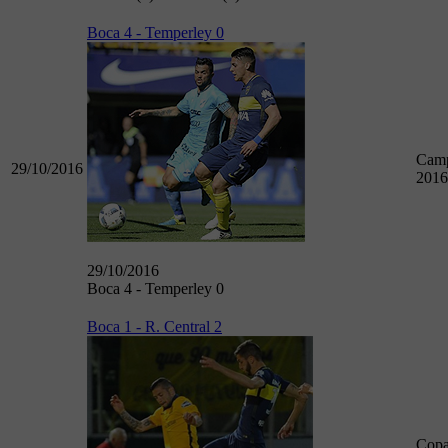
Boca 4 - Temperley 0
Camp
29/10/2016
2016
29/10/2016
Boca 4 - Temperley 0
Boca 1 - R. Central 2
Cop