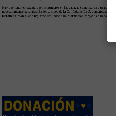
Hay que tener en cuenta que los números en las casacas comenzaron a usarse en 19
necesariamente parciales. En los torneos de la Confederación Sudamericana se util
históricos totales, sino registros limitados a la información cargada en la base.