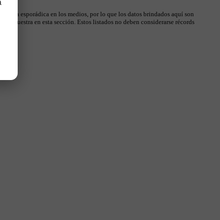
a
 manera esporádica en los medios, por lo que los datos brindados aquí son
, se muestra en esta sección. Estos listados no deben considerarse récords