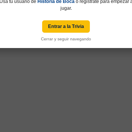
Usá tu usuario de
Historia de Boca
o registrate para empezar 
jugar.
49 y que hasta 1997 eran consecutivos, no fijos. Esa información aparecía sólo de
iza numeración fija desde sus primeras ediciones y, cuando ese dato está disponible
Entrar a la Trivia
Cerrar y seguir navegando