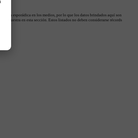
a
 manera esporádica en los medios, por lo que los datos brindados aquí son
, se muestra en esta sección. Estos listados no deben considerarse récords