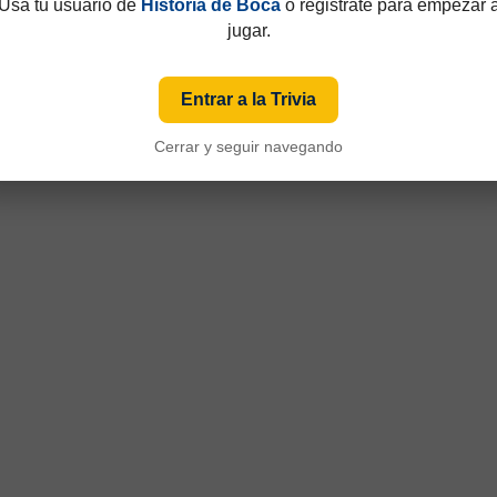
Usá tu usuario de
Historia de Boca
o registrate para empezar 
jugar.
49 y que hasta 1997 eran consecutivos, no fijos. Esa información aparecía sólo de
iza numeración fija desde sus primeras ediciones y, cuando ese dato está disponible
Entrar a la Trivia
Cerrar y seguir navegando