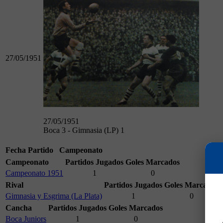
27/05/1951
27/05/1951
Boca 3 - Gimnasia (LP) 1
Fecha
Partido
Campeonato
Campeonato
Partidos Jugados
Goles Marcados
Campeonato 1951
1
0
Rival
Partidos Jugados
Goles Marcados
Gimnasia y Esgrima (La Plata)
1
0
Cancha
Partidos Jugados
Goles Marcados
Boca Juniors
1
0