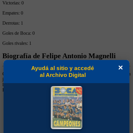
Victorias:
0
Empates:
0
Derrotas:
1
Goles de Boca:
0
Goles rivales:
1
Biografía de Felipe Antonio Magnelli
×
Ayudá al sitio y accedé
Centro Medio. Llegó desde el club Central Argentino. Apareció para
al Archivo Digital
jugar en un puesto en el que Lazzatti se hizo dueño por casi tres
lustros, pero no logró colmar las expectativas. Siguió su carrera en
Banfield.