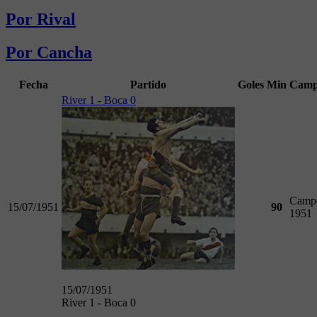
Por Rival
Por Cancha
Fecha
Partido
Goles
Min
Camp
River 1 - Boca 0
Camp
15/07/1951
90
1951
15/07/1951
River 1 - Boca 0