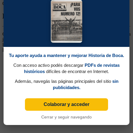
Goles rivales:
0
Biografía de Felipe Antonio Magnelli
Centro Medio. Llegó desde el club Central Argentino. Apareció para
jugar en un puesto en el que Lazzatti se hizo dueño por casi tres
lustros, pero no logró colmar las expectativas. Siguió su carrera en
Banfield.
Tu aporte ayuda a mantener y mejorar Historia de Boca.
Con acceso activo podés descargar
PDFs de revistas
históricos
difíciles de encontrar en Internet.
Además, navegás las páginas principales del sitio
sin
publicidades.
Colaborar y acceder
Cerrar y seguir navegando