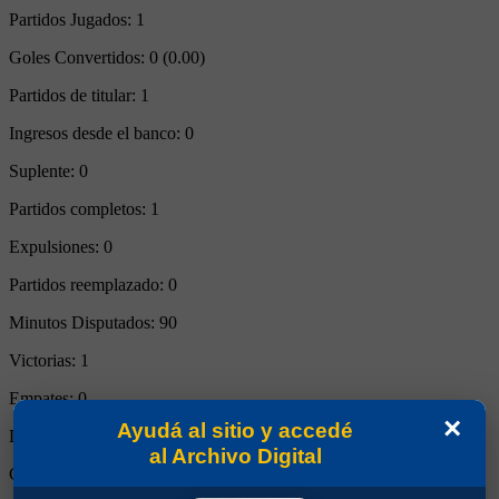
Partidos Jugados:
1
Goles Convertidos:
0 (0.00)
Partidos de titular:
1
Ingresos desde el banco:
0
Suplente:
0
Partidos completos:
1
Expulsiones:
0
Partidos reemplazado:
0
Minutos Disputados:
90
Victorias:
1
Empates:
0
×
Ayudá al sitio y accedé
Derrotas:
0
al Archivo Digital
Goles de Boca:
1