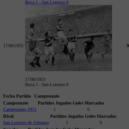
Boca 1 - San Lorenzo 0
17/06/1951
9
17/06/1951
Boca 1 - San Lorenzo 0
Fecha
Partido
Campeonato
Campeonato
Partidos Jugados
Goles Marcados
Campeonato 1951
1
0
Rival
Partidos Jugados
Goles Marcados
San Lorenzo de Almagro
1
0