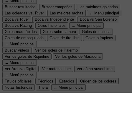
← Menú principal
Buscar resultados
Buscar campañas
Las máximas goleadas
Las goleadas vs. River
Las mejores rachas
← Menú principal
Boca vs River
Boca vs Independiente
Boca vs San Lorenzo
Boca vs Racing
Otros historiales
← Menú principal
Goles más rápidos
Goles sobre la hora
Goles de chilena
Goles de emboquillada
Goles de tiro libre
Goles olímpicos
← Menú principal
Buscar videos
Ver los goles de Palermo
Ver los goles de Riquelme
Ver los goles de Maradona
← Menú principal
Ver Archivo Digital
Ver material libre
Ver cómo suscribirse
← Menú principal
Títulos oficiales
Técnicos
Estadios
Origen de los colores
Notas históricas
Trivia
← Menú principal