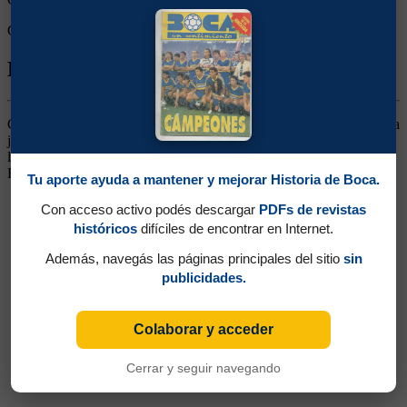
Goles rivales:
3
Biografía de Felipe Antonio Magnelli
Centro Medio. Llegó desde el club Central Argentino. Apareció para
jugar en un puesto en el que Lazzatti se hizo dueño por casi tres
lustros, pero no logró colmar las expectativas. Siguió su carrera en
Banfield.
Tu aporte ayuda a mantener y mejorar Historia de Boca.
Con acceso activo podés descargar
PDFs de revistas
históricos
difíciles de encontrar en Internet.
Además, navegás las páginas principales del sitio
sin
publicidades.
Colaborar y acceder
Cerrar y seguir navegando