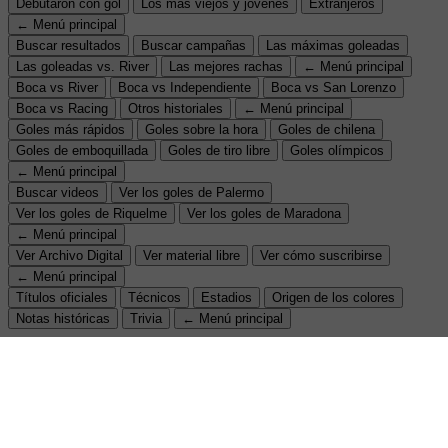
Debutaron con gol
Los más viejos y jóvenes
Extranjeros
← Menú principal
Buscar resultados
Buscar campañas
Las máximas goleadas
Las goleadas vs. River
Las mejores rachas
← Menú principal
Boca vs River
Boca vs Independiente
Boca vs San Lorenzo
Boca vs Racing
Otros historiales
← Menú principal
Goles más rápidos
Goles sobre la hora
Goles de chilena
Goles de emboquillada
Goles de tiro libre
Goles olímpicos
← Menú principal
Buscar videos
Ver los goles de Palermo
Ver los goles de Riquelme
Ver los goles de Maradona
← Menú principal
Ver Archivo Digital
Ver material libre
Ver cómo suscribirse
← Menú principal
Títulos oficiales
Técnicos
Estadios
Origen de los colores
Notas históricas
Trivia
← Menú principal