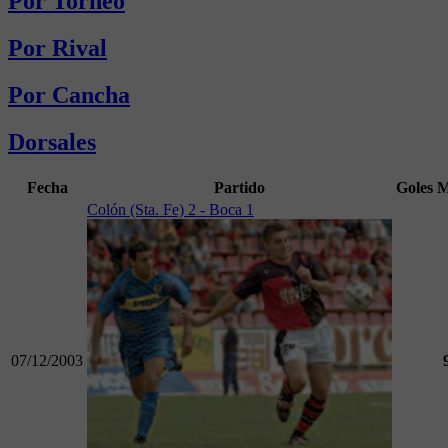
Por Torneo
Por Rival
Por Cancha
Dorsales
Fecha
Partido
Goles
M
Colón (Sta. Fe) 2 - Boca 1
07/12/2003