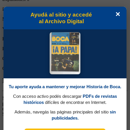
Partidos reemplazado:
0
×
Ayudá al sitio y accedé
Minutos Disputados:
90
al Archivo Digital
Victorias:
0
Empates:
0
Derrotas:
1
Goles de Boca:
1
Goles rivales:
2
Biografía de Federico Matías León
Tu aporte ayuda a mantener y mejorar Historia de Boca.
Con acceso activo podés descargar
PDFs de revistas
Marcador Central. Ganó un título (Apertura 2003). Jugó el último
históricos
difíciles de encontrar en Internet.
partido del Apertura 2003 ante Colón, cuando el equipo titular
estaba concentrado para viajar a Japón a jugar la Intercontinental.
Además, navegás las páginas principales del sitio
sin
Siguió su carrera en Málaga B
publicidades.