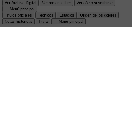
Ver Archivo Digital
Ver material libre
Ver cómo suscribirse
← Menú principal
Títulos oficiales
Técnicos
Estadios
Origen de los colores
Notas históricas
Trivia
← Menú principal