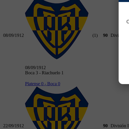
C
08/09/1912
(1)
90
División 
08/09/1912
Boca 3 - Riachuelo 1
Platense 0 - Boca 0
22/09/1912
90
División 