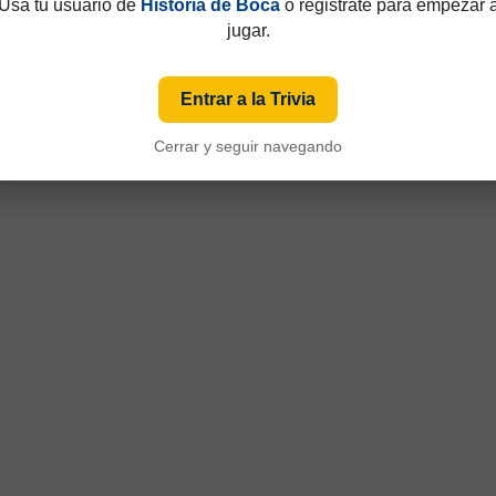
Usá tu usuario de
Historia de Boca
o registrate para empezar 
jugar.
Entrar a la Trivia
Cerrar y seguir navegando