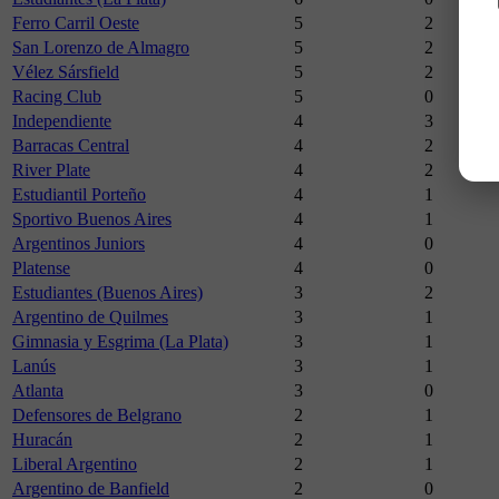
Ferro Carril Oeste
5
2
San Lorenzo de Almagro
5
2
Vélez Sársfield
5
2
Racing Club
5
0
Independiente
4
3
Barracas Central
4
2
River Plate
4
2
Estudiantil Porteño
4
1
Sportivo Buenos Aires
4
1
Argentinos Juniors
4
0
Platense
4
0
Estudiantes (Buenos Aires)
3
2
Argentino de Quilmes
3
1
Gimnasia y Esgrima (La Plata)
3
1
Lanús
3
1
Atlanta
3
0
Defensores de Belgrano
2
1
Huracán
2
1
Liberal Argentino
2
1
Argentino de Banfield
2
0