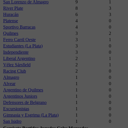
San Lorenzo de Almagro
9
1
River Plate
8
3
Huracán
6
3
Platense
4
0
Sportivo Barracas
4
0
Quilmes
3
2
Ferro Carril Oeste
3
1
Estudiantes (La Plata)
3
0
Independiente
3
0
Liberal Argentino
2
1
Vélez Sársfield
2
1
Racing Club
2
0
Almagro
1
0
Alvear
1
0
Argentino de Quilmes
1
0
Argentinos Juniors
1
0
Defensores de Belgrano
1
0
Excursionistas
1
0
Gimnasia y Esgrima (La Plata)
1
0
San Isidro
1
0