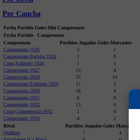
Por Cancha
Fecha
Partido
Goles
Min
Campeonato
Fecha
Partido
Campeonato
Campeonato
Partidos Jugados
Goles Marcados
Campeonato 1926
2
1
Campeonato Porteño 1926
1
0
Copa Estímulo 1926
1
1
Campeonato 1927
15
4
Campeonato 1928
33
10
Campeonato Estímulo 1929
17
5
Campeonato 1930
18
4
Campeonato 1931
6
0
Campeonato 1932
13
4
Copa Competencia 1932
1
0
Campeonato 1933
4
2
Rival
Partidos Jugados
Goles Marcados
Quilmes
7
4
Estudiantes (La Plata)
6
0