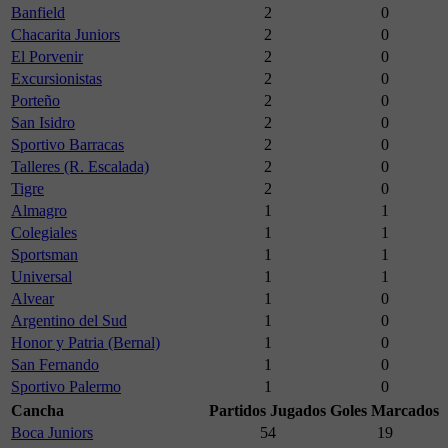
Banfield
2
0
Chacarita Juniors
2
0
El Porvenir
2
0
Excursionistas
2
0
Porteño
2
0
San Isidro
2
0
Sportivo Barracas
2
0
Talleres (R. Escalada)
2
0
Tigre
2
0
Almagro
1
1
Colegiales
1
1
Sportsman
1
1
Universal
1
1
Alvear
1
0
Argentino del Sud
1
0
Honor y Patria (Bernal)
1
0
San Fernando
1
0
Sportivo Palermo
1
0
Cancha
Partidos Jugados
Goles Marcados
Boca Juniors
54
19