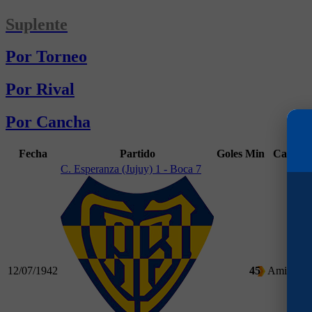
Suplente
Por Torneo
Por Rival
Por Cancha
Fecha
Partido
Goles
Min
Campeo
C. Esperanza (Jujuy) 1 - Boca 7
12/07/1942
45
Amistoso