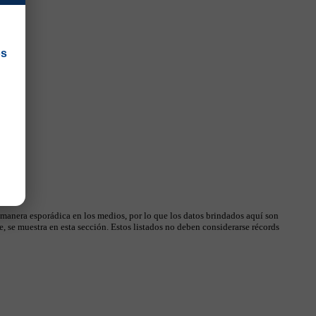
os
 manera esporádica en los medios, por lo que los datos brindados aquí son
, se muestra en esta sección. Estos listados no deben considerarse récords