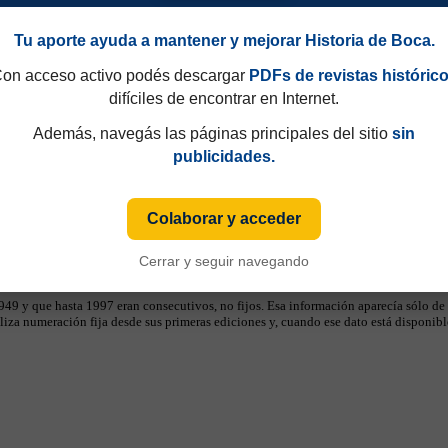
Tu aporte ayuda a mantener y mejorar Historia de Boca.
on acceso activo podés descargar
PDFs de revistas históric
difíciles de encontrar en Internet.
Además, navegás las páginas principales del sitio
sin
publicidades.
Colaborar y acceder
Cerrar y seguir navegando
49 y que hasta 1997 eran consecutivos, no fijos. Esa información aparecía sólo de
iza numeración fija desde sus primeras ediciones y, cuando ese dato está disponible