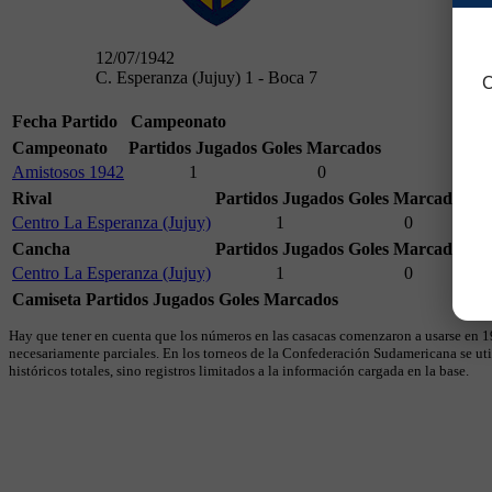
12/07/1942
C. Esperanza (Jujuy) 1 - Boca 7
C
Fecha
Partido
Campeonato
Campeonato
Partidos Jugados
Goles Marcados
Amistosos 1942
1
0
Rival
Partidos Jugados
Goles Marcados
Centro La Esperanza (Jujuy)
1
0
Cancha
Partidos Jugados
Goles Marcados
Centro La Esperanza (Jujuy)
1
0
Camiseta
Partidos Jugados
Goles Marcados
Hay que tener en cuenta que los números en las casacas comenzaron a usarse en 19
necesariamente parciales. En los torneos de la Confederación Sudamericana se util
históricos totales, sino registros limitados a la información cargada en la base.